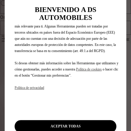
Herramientas mejoran la usabilidad y el rendimiento mediante diversas
funciones, como el reconocimiento del idioma o los resultados de
BIENVENIDO A DS
búsqueda, y contribuyen a mejorar lo que te ofrecemos. Nuestro sitio web
AUTOMOBILES
Ordenar por
también puede utilizar Herramientas de terceros para mostrar publicidad
más relevante para ti. Algunas Herramientas pueden ser tratadas por
Todos los productos
terceros ubicados en países fuera del Espacio Económico Europeo (EEE)
FILTROS
que aún no cuentan con una decisión de adecuación por parte de las
Restablecer
autoridades europeas de protección de datos competentes. En este caso, la
transferencia se basa en tu consentimiento (art. 49.1.a del RGPD).
Identifica tu vehículo
Si deseas obtener más información sobre las Herramientas que utilizamos y
Elige cómo identificas tu vehículo y rellena los datos para
cómo gestionarlas, puedes acceder a nuestra
Política de cookies
o hacer clic
ver los accesorios compatibles
en el botón “Gestionar mis preferencias”.
Número de matrícula
Modelo
Política de privacidad
VIN
Número de matrícula
*
ACEPTAR TODAS