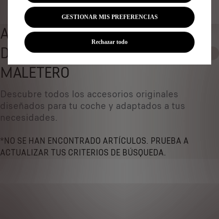
Identificar vehículo
GESTIONAR MIS PREFERENCIAS
ALFOMBRILLAS Y BANDEJAS
Rechazar todo
DE PROTECCIÓN PARA
0
MALETERO
Descubre todos los accesorios originales
diseñados ​​para tu coche y adaptados a tus
necesidades.
*NO SE HAN ENCONTRADO ARTÍCULOS. PRUEBA A
ACTUALIZAR TUS CRITERIOS DE BÚSQUEDA.