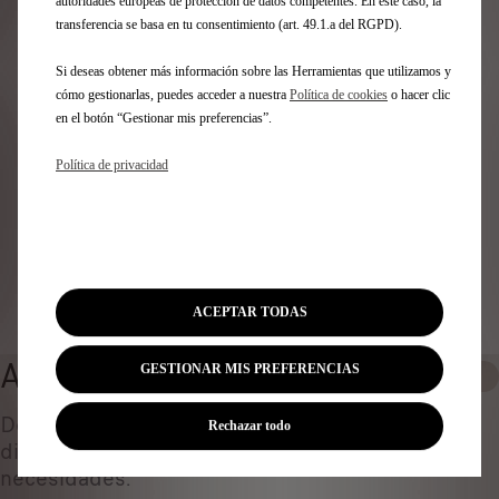
Identifica tu vehículo
autoridades europeas de protección de datos competentes. En este caso, la
transferencia se basa en tu consentimiento (art. 49.1.a del RGPD).
Elige cómo identificas tu vehículo y rellena los datos para
Si deseas obtener más información sobre las Herramientas que utilizamos y
ver los accesorios compatibles
cómo gestionarlas, puedes acceder a nuestra
Política de cookies
o hacer clic
Número de matrícula
en el botón “Gestionar mis preferencias”.
Modelo
VIN
Política de privacidad
Número de matrícula
*
Identificar vehículo
ACEPTAR TODAS
ARRASTRE Y REMOLQUE
GESTIONAR MIS PREFERENCIAS
0
Descubre todos los accesorios originales
Rechazar todo
diseñados ​​para tu coche y adaptados a tus
necesidades.