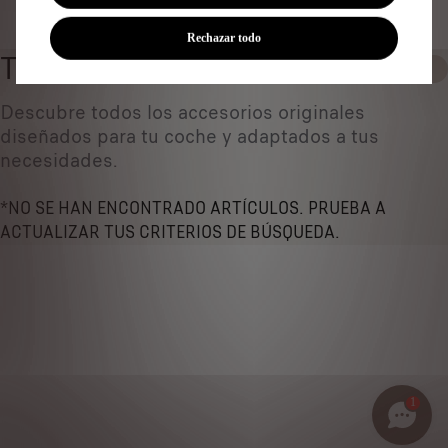
Identificar vehículo
Rechazar todo
TODOS LOS PRODUCTOS
0
Descubre todos los accesorios originales
diseñados ​​para tu coche y adaptados a tus
necesidades.
*NO SE HAN ENCONTRADO ARTÍCULOS. PRUEBA A
ACTUALIZAR TUS CRITERIOS DE BÚSQUEDA.
1