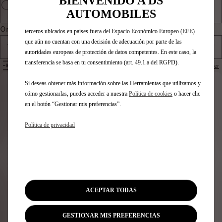
BIENVENIDO A DS
también puede utilizar Herramientas de terceros para mostrar publicidad
AUTOMOBILES
más relevante para ti. Algunas Herramientas pueden ser tratadas por
Ordenar por
terceros ubicados en países fuera del Espacio Económico Europeo (EEE)
que aún no cuentan con una decisión de adecuación por parte de las
Todos los productos
autoridades europeas de protección de datos competentes. En este caso, la
transferencia se basa en tu consentimiento (art. 49.1.a del RGPD).
FILTROS
Restablecer
Si deseas obtener más información sobre las Herramientas que utilizamos y
Identifica tu vehículo
cómo gestionarlas, puedes acceder a nuestra
Política de cookies
o hacer clic
en el botón “Gestionar mis preferencias”.
Elige cómo identificas tu vehículo y rellena los datos para
ver los accesorios compatibles
Política de privacidad
Número de matrícula
Modelo
VIN
Número de matrícula
*
ACEPTAR TODAS
GESTIONAR MIS PREFERENCIAS