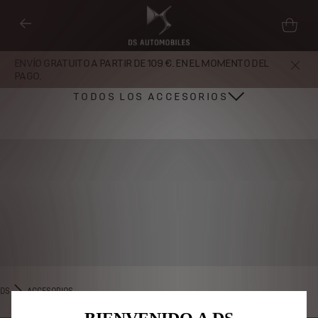
ENVÍO GRATUITO A PARTIR DE 109 €. EN EL MOMENTO DEL
PAGO.
TODOS LOS ACCESORIOS
Utilizamos cookies y/u otras herramientas de seguimiento (las
“Herramientas”) para garantizar que disfrutes de la mejor experiencia
posible en nuestro sitio web. Estas nos permiten ofrecer funcionalidades
básicas como la seguridad, la gestión de la red y la accesibilidad.Las
Herramientas mejoran la usabilidad y el rendimiento mediante diversas
DS
ACCESORIOS
funciones, como el reconocimiento del idioma o los resultados de
búsqueda, y contribuyen a mejorar lo que te ofrecemos. Nuestro sitio web