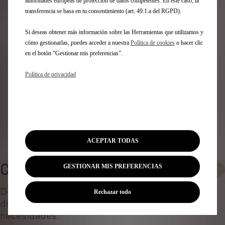
Identifica tu vehículo
autoridades europeas de protección de datos competentes. En este caso, la
transferencia se basa en tu consentimiento (art. 49.1.a del RGPD).
Elige cómo identificas tu vehículo y rellena los datos para
Si deseas obtener más información sobre las Herramientas que utilizamos y
ver los accesorios compatibles
cómo gestionarlas, puedes acceder a nuestra
Política de cookies
o hacer clic
Número de matrícula
en el botón “Gestionar mis preferencias”.
Modelo
VIN
Política de privacidad
Número de matrícula
*
Identificar vehículo
ACEPTAR TODAS
CAJA PORTAEQUIPAJES
GESTIONAR MIS PREFERENCIAS
0
Descubre todos los accesorios originales
Rechazar todo
diseñados ​​para tu coche y adaptados a tus
necesidades.