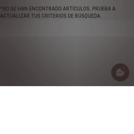
*NO SE HAN ENCONTRADO ARTÍCULOS. PRUEBA A
ACTUALIZAR TUS CRITERIOS DE BÚSQUEDA.
1
Política de privacidad
Notas legales