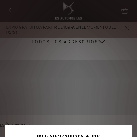
ENVÍO GRATUITO A PARTIR DE 109 €. EN EL MOMENTO DEL
PAGO.
TODOS LOS ACCESORIOS
Utilizamos cookies y/u otras herramientas de seguimiento (las
“Herramientas”) para garantizar que disfrutes de la mejor experiencia
posible en nuestro sitio web. Estas nos permiten ofrecer funcionalidades
básicas como la seguridad, la gestión de la red y la accesibilidad.Las
Herramientas mejoran la usabilidad y el rendimiento mediante diversas
DS
ACCESORIOS
funciones, como el reconocimiento del idioma o los resultados de
búsqueda, y contribuyen a mejorar lo que te ofrecemos. Nuestro sitio web