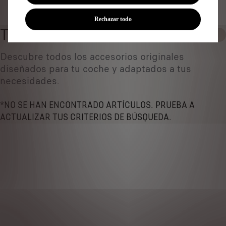
Identificar vehículo
Rechazar todo
TODOS LOS PRODUCTOS
0
Descubre todos los accesorios originales
diseñados ​​para tu coche y adaptados a tus
necesidades.
*NO SE HAN ENCONTRADO ARTÍCULOS. PRUEBA A
ACTUALIZAR TUS CRITERIOS DE BÚSQUEDA.