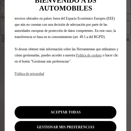
BIENVENIDO A DS
también puede utilizar Herramientas de terceros para mostrar publicidad
AUTOMOBILES
más relevante para ti. Algunas Herramientas pueden ser tratadas por
Ordenar por
terceros ubicados en países fuera del Espacio Económico Europeo (EEE)
que aún no cuentan con una decisión de adecuación por parte de las
Todos los productos
autoridades europeas de protección de datos competentes. En este caso, la
transferencia se basa en tu consentimiento (art. 49.1.a del RGPD).
FILTROS
Restablecer
Si deseas obtener más información sobre las Herramientas que utilizamos y
Identifica tu vehículo
cómo gestionarlas, puedes acceder a nuestra
Política de cookies
o hacer clic
en el botón “Gestionar mis preferencias”.
Elige cómo identificas tu vehículo y rellena los datos para
ver los accesorios compatibles
Política de privacidad
Número de matrícula
Modelo
VIN
Número de matrícula
*
ACEPTAR TODAS
GESTIONAR MIS PREFERENCIAS