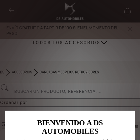
ENVÍO GRATUITO A PARTIR DE 109 €. EN EL MOMENTO DEL
PAGO.
TODOS LOS ACCESORIOS
DS
ACCESORIOS
CARCASAS Y ESPEJOS RETROVISORES
Utilizamos cookies y/u otras herramientas de seguimiento (las
“Herramientas”) para garantizar que disfrutes de la mejor experiencia
posible en nuestro sitio web. Estas nos permiten ofrecer funcionalidades
básicas como la seguridad, la gestión de la red y la accesibilidad.Las
Herramientas mejoran la usabilidad y el rendimiento mediante diversas
Ordenar por
funciones, como el reconocimiento del idioma o los resultados de
Todos los productos
búsqueda, y contribuyen a mejorar lo que te ofrecemos. Nuestro sitio web
también puede utilizar Herramientas de terceros para mostrar publicidad
BIENVENIDO A DS
FILTROS
Restablecer
más relevante para ti. Algunas Herramientas pueden ser tratadas por
AUTOMOBILES
terceros ubicados en países fuera del Espacio Económico Europeo (EEE)