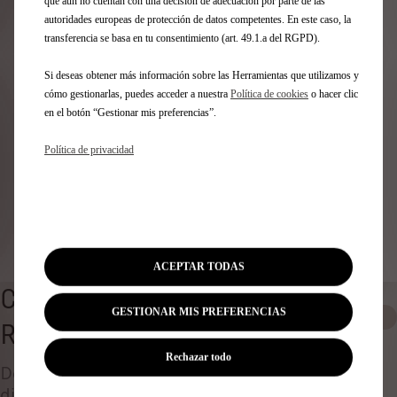
Identifica tu vehículo
que aún no cuentan con una decisión de adecuación por parte de las
autoridades europeas de protección de datos competentes. En este caso, la
transferencia se basa en tu consentimiento (art. 49.1.a del RGPD).
Elige cómo identificas tu vehículo y rellena los datos para
ver los accesorios compatibles
Si deseas obtener más información sobre las Herramientas que utilizamos y
Número de matrícula
cómo gestionarlas, puedes acceder a nuestra
Política de cookies
o hacer clic
Modelo
en el botón “Gestionar mis preferencias”.
VIN
Política de privacidad
Número de matrícula
*
Identificar vehículo
ACEPTAR TODAS
CARCASAS Y ESPEJOS
GESTIONAR MIS PREFERENCIAS
0
RETROVISORES
Rechazar todo
Descubre todos los accesorios originales
diseñados ​​para tu coche y adaptados a tus