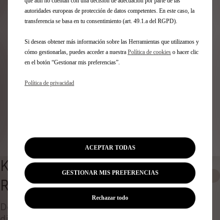
Identifica tu vehículo
que aún no cuentan con una decisión de adecuación por parte de las
autoridades europeas de protección de datos competentes. En este caso, la
transferencia se basa en tu consentimiento (art. 49.1.a del RGPD).
Elige cómo identificas tu vehículo y rellena los datos para
ver los accesorios compatibles
Si deseas obtener más información sobre las Herramientas que utilizamos y
Número de matrícula
cómo gestionarlas, puedes acceder a nuestra
Política de cookies
o hacer clic
Modelo
en el botón “Gestionar mis preferencias”.
VIN
Política de privacidad
Número de matrícula
*
Identificar vehículo
ACEPTAR TODAS
KIT DE ARRASTRE Y
GESTIONAR MIS PREFERENCIAS
0
REMOLQUE
Rechazar todo
Descubre todos los accesorios originales
diseñados ​​para tu coche y adaptados a tus