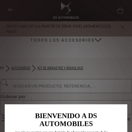
ENVÍO GRATUITO A PARTIR DE 109 €. EN EL MOMENTO DEL
PAGO.
TODOS LOS ACCESORIOS
DS
ACCESORIOS
KIT DE ARRASTRE Y REMOLQUE
Utilizamos cookies y/u otras herramientas de seguimiento (las
“Herramientas”) para garantizar que disfrutes de la mejor experiencia
posible en nuestro sitio web. Estas nos permiten ofrecer funcionalidades
básicas como la seguridad, la gestión de la red y la accesibilidad.Las
Herramientas mejoran la usabilidad y el rendimiento mediante diversas
Ordenar por
funciones, como el reconocimiento del idioma o los resultados de
Todos los productos
búsqueda, y contribuyen a mejorar lo que te ofrecemos. Nuestro sitio web
también puede utilizar Herramientas de terceros para mostrar publicidad
BIENVENIDO A DS
FILTROS
Restablecer
más relevante para ti. Algunas Herramientas pueden ser tratadas por
AUTOMOBILES
terceros ubicados en países fuera del Espacio Económico Europeo (EEE)