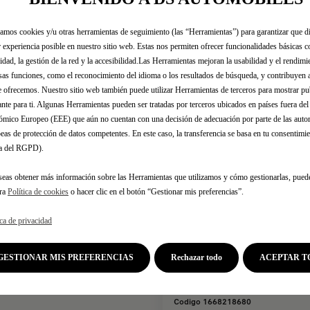
de lámparas de re
zamos cookies y/u otras herramientas de seguimiento (las “Herramientas”) para garantizar que di
 experiencia posible en nuestro sitio web. Estas nos permiten ofrecer funcionalidades básicas 
idad, la gestión de la red y la accesibilidad.Las Herramientas mejoran la usabilidad y el rendim
dos los accesorios originales diseñados ​​para tu 
sas funciones, como el reconocimiento del idioma o los resultados de búsqueda, y contribuyen 
e ofrecemos. Nuestro sitio web también puede utilizar Herramientas de terceros para mostrar p
ante para ti. Algunas Herramientas pueden ser tratadas por terceros ubicados en países fuera de
mico Europeo (EEE) que aún no cuentan con una decisión de adecuación por parte de las auto
eas de protección de datos competentes. En este caso, la transferencia se basa en tu consentimien
.a del RGPD).
seas obtener más información sobre las Herramientas que utilizamos y cómo gestionarlas, pued
tra
Política de cookies
o hacer clic en el botón “Gestionar mis preferencias”.
ica de privacidad
GESTIONAR MIS PREFERENCIAS
Rechazar todo
ACEPTAR T
Codigo 1668218680