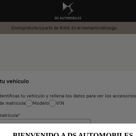
Envío gratuito a partir de 109 €. En el momento del pago.
 tu vehículo
dentificas tu vehículo y rellena los datos para ver los accesorio
e matrícula
Modelo
VIN
atrícula
*
BIENVENIDO A DS AUTOMOBILES