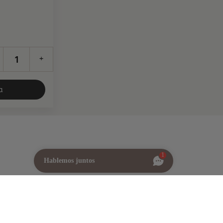
+
a
1
Hablemos juntos