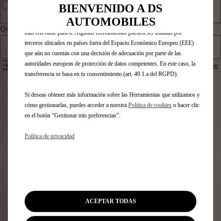
funciones, como el reconocimiento del idioma o los resultados de
BIENVENIDO A DS
búsqueda, y contribuyen a mejorar lo que te ofrecemos. Nuestro sitio web
AUTOMOBILES
también puede utilizar Herramientas de terceros para mostrar publicidad
Ordenar por
más relevante para ti. Algunas Herramientas pueden ser tratadas por
terceros ubicados en países fuera del Espacio Económico Europeo (EEE)
Todos los productos
que aún no cuentan con una decisión de adecuación por parte de las
autoridades europeas de protección de datos competentes. En este caso, la
FILTROS
Restablecer
transferencia se basa en tu consentimiento (art. 49.1.a del RGPD).
Identifica tu vehículo
Si deseas obtener más información sobre las Herramientas que utilizamos y
cómo gestionarlas, puedes acceder a nuestra
Política de cookies
o hacer clic
Elige cómo identificas tu vehículo y rellena los datos para
en el botón “Gestionar mis preferencias”.
ver los accesorios compatibles
Número de matrícula
Política de privacidad
Modelo
VIN
Número de matrícula
*
ACEPTAR TODAS