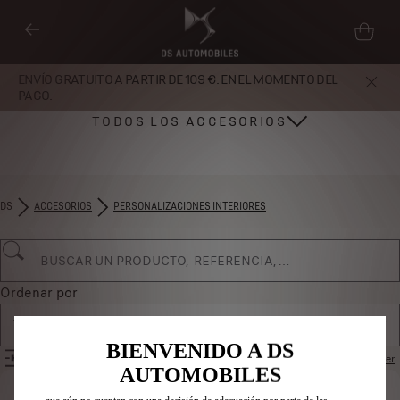
ENVÍO GRATUITO A PARTIR DE 109 €. EN EL MOMENTO DEL
PAGO.
TODOS LOS ACCESORIOS
DS
ACCESORIOS
PERSONALIZACIONES INTERIORES
Utilizamos cookies y/u otras herramientas de seguimiento (las
“Herramientas”) para garantizar que disfrutes de la mejor experiencia
posible en nuestro sitio web. Estas nos permiten ofrecer funcionalidades
básicas como la seguridad, la gestión de la red y la accesibilidad.Las
Herramientas mejoran la usabilidad y el rendimiento mediante diversas
Ordenar por
funciones, como el reconocimiento del idioma o los resultados de
Todos los productos
búsqueda, y contribuyen a mejorar lo que te ofrecemos. Nuestro sitio web
también puede utilizar Herramientas de terceros para mostrar publicidad
BIENVENIDO A DS
FILTROS
Restablecer
más relevante para ti. Algunas Herramientas pueden ser tratadas por
AUTOMOBILES
terceros ubicados en países fuera del Espacio Económico Europeo (EEE)