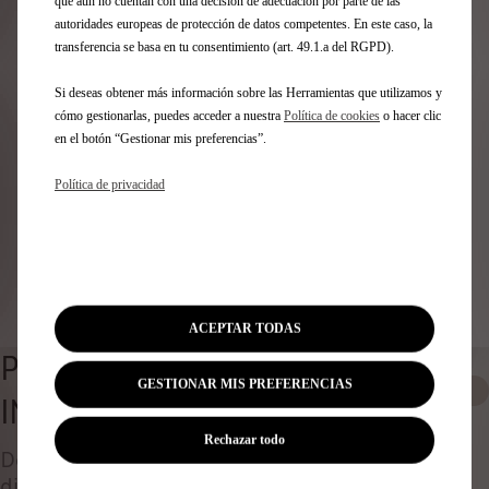
Identifica tu vehículo
que aún no cuentan con una decisión de adecuación por parte de las
autoridades europeas de protección de datos competentes. En este caso, la
transferencia se basa en tu consentimiento (art. 49.1.a del RGPD).
Elige cómo identificas tu vehículo y rellena los datos para
ver los accesorios compatibles
Si deseas obtener más información sobre las Herramientas que utilizamos y
Número de matrícula
cómo gestionarlas, puedes acceder a nuestra
Política de cookies
o hacer clic
Modelo
en el botón “Gestionar mis preferencias”.
VIN
Política de privacidad
Número de matrícula
*
Identificar vehículo
ACEPTAR TODAS
PERSONALIZACIONES
GESTIONAR MIS PREFERENCIAS
0
INTERIORES
Rechazar todo
Descubre todos los accesorios originales
diseñados ​​para tu coche y adaptados a tus