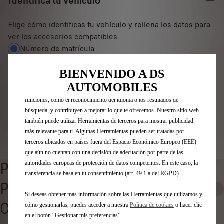
Identifica tu vehículo
Elige cómo identificas tu vehículo y rellena los datos para
ver los accesorios compatibles
Número de matrícula
Utilizamos cookies y/u otras herramientas de seguimiento (las
“Herramientas”) para garantizar que disfrutes de la mejor experiencia
Modelo
posible en nuestro sitio web. Estas nos permiten ofrecer funcionalidades
BIENVENIDO A DS
VIN
básicas como la seguridad, la gestión de la red y la accesibilidad.Las
AUTOMOBILES
Herramientas mejoran la usabilidad y el rendimiento mediante diversas
Número de matrícula
*
funciones, como el reconocimiento del idioma o los resultados de
búsqueda, y contribuyen a mejorar lo que te ofrecemos. Nuestro sitio web
también puede utilizar Herramientas de terceros para mostrar publicidad
más relevante para ti. Algunas Herramientas pueden ser tratadas por
Identificar vehículo
terceros ubicados en países fuera del Espacio Económico Europeo (EEE)
que aún no cuentan con una decisión de adecuación por parte de las
autoridades europeas de protección de datos competentes. En este caso, la
PROTECCIONES
transferencia se basa en tu consentimiento (art. 49.1.a del RGPD).
PARACHOQUES Y BAJO
1
Si deseas obtener más información sobre las Herramientas que utilizamos y
CARROCERÍA
cómo gestionarlas, puedes acceder a nuestra
Política de cookies
o hacer clic
en el botón “Gestionar mis preferencias”.