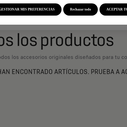
atrícula
*
GESTIONAR MIS PREFERENCIAS
Rechazar todo
ACEPTAR T
os los productos
dos los accesorios originales diseñados ​​para tu 
HAN ENCONTRADO ARTÍCULOS. PRUEBA A A