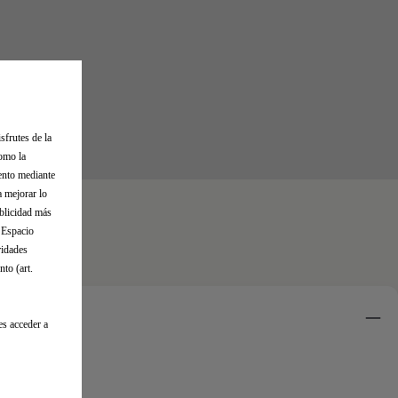
sfrutes de la
como la
iento mediante
a mejorar lo
ublicidad más
l Espacio
ridades
to (art.
es acceder a
s compatibles