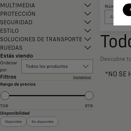
MULTIMEDIA
Número de m
PROTECCIÓN
SEGURIDAD
ESTILO
Tod
SOLUCIONES DE TRANSPORTE
RUEDAS
Estás viendo
Descubre to
Ordenar
Todos los productos
por
*NO SE 
Filtros
Restablecer
Rango de precios
73
€
97
€
Disponibilidad
Disponible
No disponible