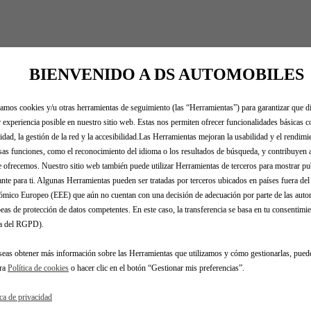
BIENVENIDO A DS AUTOMOBILES
zamos cookies y/u otras herramientas de seguimiento (las “Herramientas”) para garantizar que di
 experiencia posible en nuestro sitio web. Estas nos permiten ofrecer funcionalidades básicas 
idad, la gestión de la red y la accesibilidad.Las Herramientas mejoran la usabilidad y el rendim
sas funciones, como el reconocimiento del idioma o los resultados de búsqueda, y contribuyen 
e ofrecemos. Nuestro sitio web también puede utilizar Herramientas de terceros para mostrar p
ante para ti. Algunas Herramientas pueden ser tratadas por terceros ubicados en países fuera de
mico Europeo (EEE) que aún no cuentan con una decisión de adecuación por parte de las auto
eas de protección de datos competentes. En este caso, la transferencia se basa en tu consentimien
.a del RGPD).
 tu vehículo
seas obtener más información sobre las Herramientas que utilizamos y cómo gestionarlas, pued
tra
Política de cookies
o hacer clic en el botón “Gestionar mis preferencias”.
dentificas tu vehículo y rellena los datos para ver los accesorio
e matrícula
Modelo
VIN
ica de privacidad