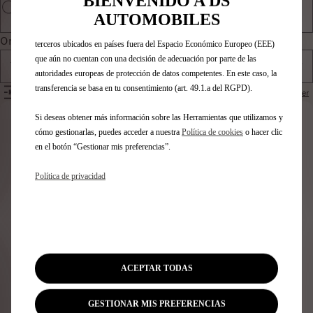
BIENVENIDO A DS
también puede utilizar Herramientas de terceros para mostrar publicidad
AUTOMOBILES
más relevante para ti. Algunas Herramientas pueden ser tratadas por
Ordenar por
terceros ubicados en países fuera del Espacio Económico Europeo (EEE)
que aún no cuentan con una decisión de adecuación por parte de las
Todos los productos
autoridades europeas de protección de datos competentes. En este caso, la
transferencia se basa en tu consentimiento (art. 49.1.a del RGPD).
FILTROS
Restablecer
Si deseas obtener más información sobre las Herramientas que utilizamos y
Identifica tu vehículo
cómo gestionarlas, puedes acceder a nuestra
Política de cookies
o hacer clic
en el botón “Gestionar mis preferencias”.
Elige cómo identificas tu vehículo y rellena los datos para
ver los accesorios compatibles
Política de privacidad
Número de matrícula
Modelo
VIN
Número de matrícula
*
ACEPTAR TODAS
GESTIONAR MIS PREFERENCIAS