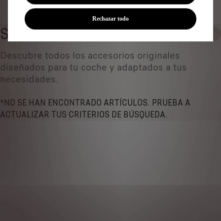
Identificar vehículo
Rechazar todo
SERVICE CARE
0
Descubre todos los accesorios originales
diseñados ​​para tu coche y adaptados a tus
necesidades.
*NO SE HAN ENCONTRADO ARTÍCULOS. PRUEBA A
ACTUALIZAR TUS CRITERIOS DE BÚSQUEDA.