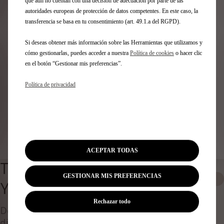
Identifica tu vehículo
que aún no cuentan con una decisión de adecuación por parte de las
autoridades europeas de protección de datos competentes. En este caso, la
transferencia se basa en tu consentimiento (art. 49.1.a del RGPD).
Elige cómo identificas tu vehículo y rellena los datos para
ver los accesorios compatibles
Si deseas obtener más información sobre las Herramientas que utilizamos y
Número de matrícula
cómo gestionarlas, puedes acceder a nuestra
Política de cookies
o hacer clic
Modelo
en el botón “Gestionar mis preferencias”.
VIN
Política de privacidad
Número de matrícula
*
Identificar vehículo
ACEPTAR TODAS
TRIÁNGULOS DE SEGURIDAD
GESTIONAR MIS PREFERENCIAS
0
Y KIT DE EMERGENCIA
Rechazar todo
Descubre todos los accesorios originales
diseñados ​​para tu coche y adaptados a tus