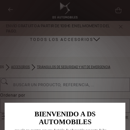
ENVÍO GRATUITO A PARTIR DE 109 €. EN EL MOMENTO DEL
PAGO.
TODOS LOS ACCESORIOS
DS
ACCESORIOS
TRIÁNGULOS DE SEGURIDAD Y KIT DE EMERGENCIA
Utilizamos cookies y/u otras herramientas de seguimiento (las
“Herramientas”) para garantizar que disfrutes de la mejor experiencia
posible en nuestro sitio web. Estas nos permiten ofrecer funcionalidades
básicas como la seguridad, la gestión de la red y la accesibilidad.Las
Herramientas mejoran la usabilidad y el rendimiento mediante diversas
Ordenar por
funciones, como el reconocimiento del idioma o los resultados de
Todos los productos
búsqueda, y contribuyen a mejorar lo que te ofrecemos. Nuestro sitio web
también puede utilizar Herramientas de terceros para mostrar publicidad
BIENVENIDO A DS
FILTROS
Restablecer
más relevante para ti. Algunas Herramientas pueden ser tratadas por
AUTOMOBILES
terceros ubicados en países fuera del Espacio Económico Europeo (EEE)