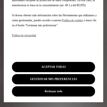
autoridades europeas de protección de datos competentes. En este caso, la
transferencia se basa en tu consentimiento (art. 49.1.a del RGPD).
0
/
15
Si deseas obtener más información sobre las Herramientas que utilizamos y
cómo gestionarlas, puedes acceder a nuestra
Política de cookies
o hacer clic
en el botón “Gestionar mis preferencias”.
BUSCAR MI PEDIDO
Política de privacidad
ACEPTAR TODAS
GESTIONAR MIS PREFERENCIAS
Rechazar todo