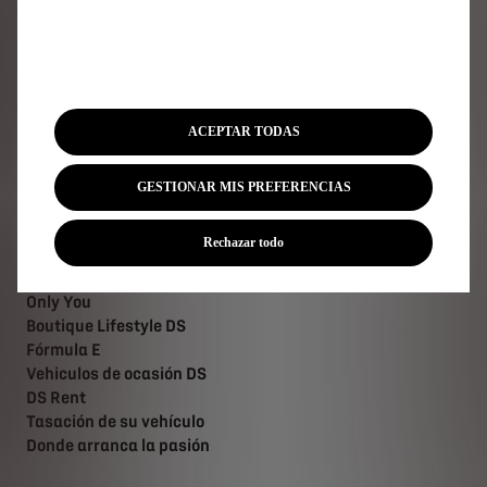
Cita Online DS
DS Assistance
Servicios DS
Accesorios DS
ACEPTAR TODAS
Forfaits mantenimiento DS
Buscar una pieza de recambio
Campañas de recuperación
GESTIONAR MIS PREFERENCIAS
Rechazar todo
Descubra
Only You
Boutique Lifestyle DS
Fórmula E
Vehiculos de ocasión DS
DS Rent
Tasación de su vehículo
Donde arranca la pasión