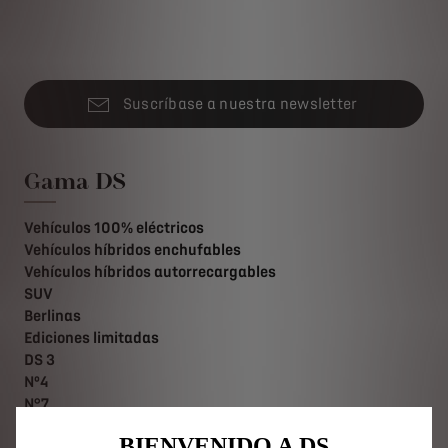
Suscríbase a nuestra newsletter
Gama DS
Vehículos 100% eléctricos
Vehículos híbridos enchufables
Vehículos híbridos autorrecargables
SUV
Berlinas
Ediciones limitadas
DS 3
Nº4
N°7
DS 7
BIENVENIDO A DS