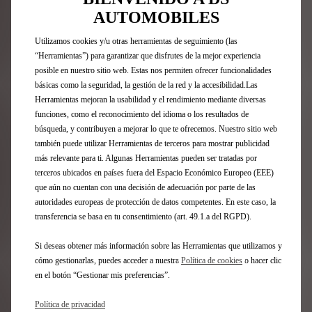
Nº8
AUTOMOBILES
FAQ
Utilizamos cookies y/u otras herramientas de seguimiento (las
Acceso Directo
“Herramientas”) para garantizar que disfrutes de la mejor experiencia
posible en nuestro sitio web. Estas nos permiten ofrecer funcionalidades
básicas como la seguridad, la gestión de la red y la accesibilidad.Las
Compra online
Herramientas mejoran la usabilidad y el rendimiento mediante diversas
Configurador DS
funciones, como el reconocimiento del idioma o los resultados de
Ofertas Particulares
búsqueda, y contribuyen a mejorar lo que te ofrecemos. Nuestro sitio web
Ofertas Profesionales
también puede utilizar Herramientas de terceros para mostrar publicidad
Recarga y autonomía eléctrica
más relevante para ti. Algunas Herramientas pueden ser tratadas por
Tecnologías
terceros ubicados en países fuera del Espacio Económico Europeo (EEE)
Financiación
que aún no cuentan con una decisión de adecuación por parte de las
Encuentre un punto de venta
autoridades europeas de protección de datos competentes. En este caso, la
Contáctenos
transferencia se basa en tu consentimiento (art. 49.1.a del RGPD).
Descargar características técnicas
Solicite una prueba
Si deseas obtener más información sobre las Herramientas que utilizamos y
Solicite una oferta
cómo gestionarlas, puedes acceder a nuestra
Política de cookies
o hacer clic
en el botón “Gestionar mis preferencias”.
Posventa
Política de privacidad