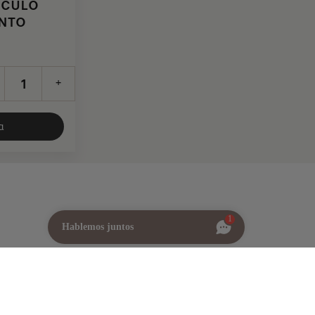
ÍCULO
NTO
+
a
1
Hablemos juntos