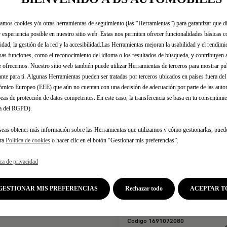
sorios interiores
zamos cookies y/u otras herramientas de seguimiento (las “Herramientas”) para garantizar que di
 experiencia posible en nuestro sitio web. Estas nos permiten ofrecer funcionalidades básicas 
idad, la gestión de la red y la accesibilidad.Las Herramientas mejoran la usabilidad y el rendim
dos los accesorios originales diseñados ​​para tu 
sas funciones, como el reconocimiento del idioma o los resultados de búsqueda, y contribuyen 
e ofrecemos. Nuestro sitio web también puede utilizar Herramientas de terceros para mostrar p
ante para ti. Algunas Herramientas pueden ser tratadas por terceros ubicados en países fuera de
mico Europeo (EEE) que aún no cuentan con una decisión de adecuación por parte de las auto
eas de protección de datos competentes. En este caso, la transferencia se basa en tu consentimien
.a del RGPD).
seas obtener más información sobre las Herramientas que utilizamos y cómo gestionarlas, pued
tra
Política de cookies
o hacer clic en el botón “Gestionar mis preferencias”.
ica de privacidad
GESTIONAR MIS PREFERENCIAS
Rechazar todo
ACEPTAR T
Codigo 1691072080