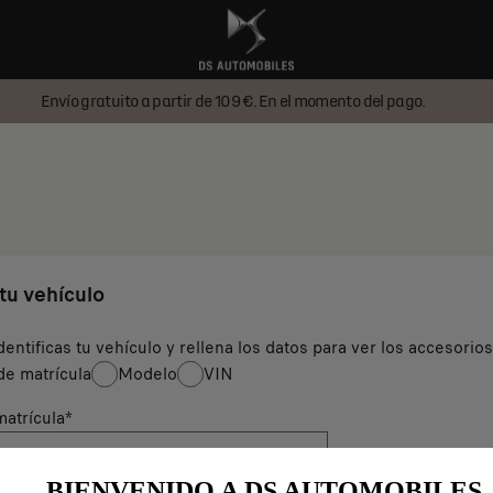
Envío gratuito a partir de 109 €. En el momento del pago.
 tu vehículo
dentificas tu vehículo y rellena los datos para ver los accesorio
e matrícula
Modelo
VIN
atrícula
*
BIENVENIDO A DS AUTOMOBILES