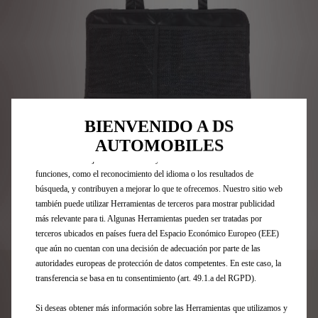
Utilizamos cookies y/u otras herramientas de seguimiento (las
“Herramientas”) para garantizar que disfrutes de la mejor experiencia
BIENVENIDO A DS
posible en nuestro sitio web. Estas nos permiten ofrecer funcionalidades
AUTOMOBILES
básicas como la seguridad, la gestión de la red y la accesibilidad.Las
Herramientas mejoran la usabilidad y el rendimiento mediante diversas
funciones, como el reconocimiento del idioma o los resultados de
búsqueda, y contribuyen a mejorar lo que te ofrecemos. Nuestro sitio web
también puede utilizar Herramientas de terceros para mostrar publicidad
más relevante para ti. Algunas Herramientas pueden ser tratadas por
Codigo
1676030480
terceros ubicados en países fuera del Espacio Económico Europeo (EEE)
que aún no cuentan con una decisión de adecuación por parte de las
PROTECTOR DE RESPALDO
autoridades europeas de protección de datos competentes. En este caso, la
transferencia se basa en tu consentimiento (art. 49.1.a del RGPD).
18,78 €
IVA/UNIDAD
P
Si deseas obtener más información sobre las Herramientas que utilizamos y