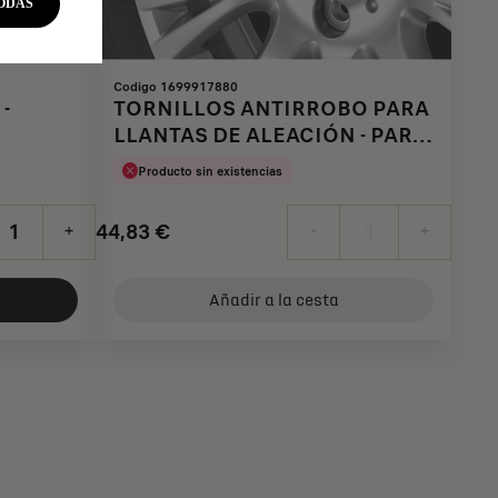
ODAS
Codigo 1699917880
-
TORNILLOS ANTIRROBO PARA
LLANTAS DE ALEACIÓN - PARA
TORNILLOS DE 17 MM ENTRE
Producto sin existencias
CARAS
44,83
€
+
-
+
Price
Quantity
is
updated
Añadir a la cesta
44,83
to:
€
1