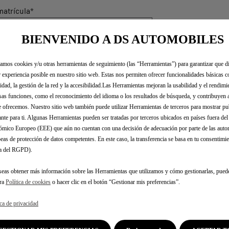
atrícula
*
BIENVENIDO A DS AUTOMOBILES
sorios para llant
zamos cookies y/u otras herramientas de seguimiento (las “Herramientas”) para garantizar que di
 experiencia posible en nuestro sitio web. Estas nos permiten ofrecer funcionalidades básicas 
idad, la gestión de la red y la accesibilidad.Las Herramientas mejoran la usabilidad y el rendim
sas funciones, como el reconocimiento del idioma o los resultados de búsqueda, y contribuyen 
dos los accesorios originales diseñados ​​para tu 
e ofrecemos. Nuestro sitio web también puede utilizar Herramientas de terceros para mostrar p
ante para ti. Algunas Herramientas pueden ser tratadas por terceros ubicados en países fuera de
mico Europeo (EEE) que aún no cuentan con una decisión de adecuación por parte de las auto
eas de protección de datos competentes. En este caso, la transferencia se basa en tu consentimien
.a del RGPD).
seas obtener más información sobre las Herramientas que utilizamos y cómo gestionarlas, pued
tra
Política de cookies
o hacer clic en el botón “Gestionar mis preferencias”.
ica de privacidad