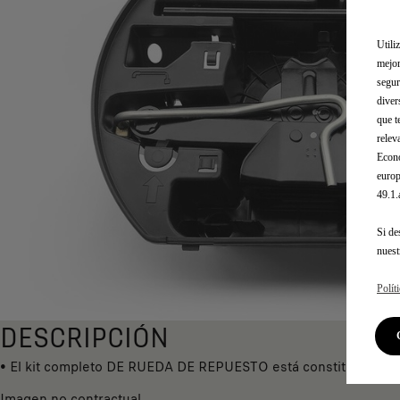
Utili
mejor
segur
diver
que t
relev
Econó
europ
49.1
Si de
nues
Polít
DESCRIPCIÓN
• El kit completo DE RUEDA DE REPUESTO está constituido por e
Imagen no contractual