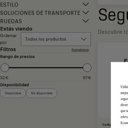
ESTILO
Seg
SOLUCIONES DE TRANSPORTE
RUEDAS
Estás viendo
Descubre to
Ordenar
Todos los productos
por
Filtros
Restablecer
Rango de precios
32
€
97
€
Disponibilidad
Utili
Disponible
No disponible
mejor
segur
diver
que t
relev
Econó
Codigo 166821