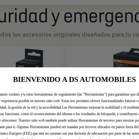
uridad y emergen
dos los accesorios originales diseñados ​​para tu 
BIENVENIDO A DS AUTOMOBILES
zamos cookies y/u otras herramientas de seguimiento (las “Herramientas”) para garantizar que di
 experiencia posible en nuestro sitio web. Estas nos permiten ofrecer funcionalidades básicas 
idad, la gestión de la red y la accesibilidad.Las Herramientas mejoran la usabilidad y el rendim
sas funciones, como el reconocimiento del idioma o los resultados de búsqueda, y contribuyen 
e ofrecemos. Nuestro sitio web también puede utilizar Herramientas de terceros para mostrar p
ante para ti. Algunas Herramientas pueden ser tratadas por terceros ubicados en países fuera de
mico Europeo (EEE) que aún no cuentan con una decisión de adecuación por parte de las auto
8680
Codigo 1681665580