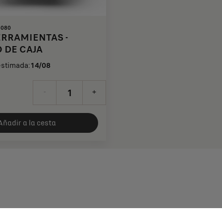
5080
ERRAMIENTAS -
 DE CAJA
estimada:
14/08
-
+
Añadir a la cesta