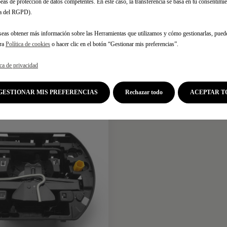
A
COMPRESOR DE INFL
eas de protección de datos competentes. En este caso, la transferencia se basa en tu consentimien
.a del RGPD).
estimada:
14/08
Entrega estimada:
14/08
seas obtener más información sobre las Herramientas que utilizamos y cómo gestionarlas, pued
tra
Política de cookies
o hacer clic en el botón “Gestionar mis preferencias”.
73,16
€
-
+
-
ica de privacidad
Price
Quantity
is
updated
Añadir a la cesta
Añadir a la cesta
GESTIONAR MIS PREFERENCIAS
Rechazar todo
ACEPTAR T
73,16
to:
€
1