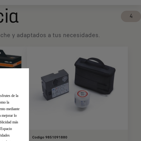
cia
4
coche y adaptados a tus necesidades.
sfrutes de la
como la
iento mediante
a mejorar lo
ublicidad más
l Espacio
ridades
Codigo 9851091880