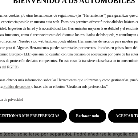
BIENVENIDO A DS AUTOMOBILES
FORMATO
zamos cookies y/u otras herramientas de seguimiento (las “Herramientas”) para garantizar que di
 experiencia posible en nuestro sitio web. Estas nos permiten ofrecer funcionalidades básicas 
96,57 €
idad, la gestión de la red y la accesibilidad.Las Herramientas mejoran la usabilidad y el rendim
IVA/UNIDAD
sas funciones, como el reconocimiento del idioma o los resultados de búsqueda, y contribuyen 
P
e ofrecemos. Nuestro sitio web también puede utilizar Herramientas de terceros para mostrar p
r
-
+
ante para ti. Algunas Herramientas pueden ser tratadas por terceros ubicados en países fuera de
i
mico Europeo (EEE) que aún no cuentan con una decisión de adecuación por parte de las auto
Q
c
eas de protección de datos competentes. En este caso, la transferencia se basa en tu consentimien
u
e
.a del RGPD).
a
i
Fecha de entrega estimada
14/
n
seas obtener más información sobre las Herramientas que utilizamos y cómo gestionarlas, pued
s
t
tra
Política de cookies
o hacer clic en el botón “Gestionar mis preferencias”.
9
Compra ahora, paga después
i
6
La instalación la debe realizar t
ica de privacidad
t
,
y
5
GESTIONAR MIS PREFERENCIAS
u
Rechazar todo
ACEPTAR T
7
p
€
ntaje de la rueda (gato, herramienta para quitar el tapón, caja
d
I
to (debe solicitarse por separado). Podrá añadirse la argolla de