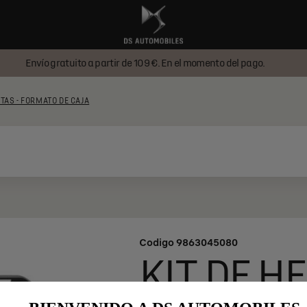
Envío gratuito a partir de 109 €. En el momento del pago.
TAS - FORMATO DE CAJA
Codigo
9863045080
KIT DE H