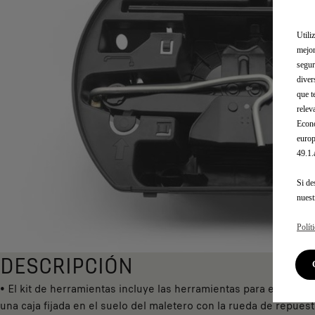
Utili
mejor
segur
diver
que t
relev
Econó
europ
49.1
Si de
nues
Polít
DESCRIPCIÓN
• El kit de herramientas incluye las herramientas para el desmo
una caja fijada en el suelo del maletero con la rueda de repues