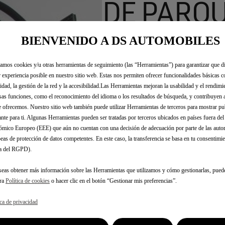
DE PARQ
BIENVENIDO A DS AUTOMOBILES
68,49 €
IVA/UNIDAD
P
zamos cookies y/u otras herramientas de seguimiento (las “Herramientas”) para garantizar que di
r
-
+
 experiencia posible en nuestro sitio web. Estas nos permiten ofrecer funcionalidades básicas 
i
idad, la gestión de la red y la accesibilidad.Las Herramientas mejoran la usabilidad y el rendim
Q
c
sas funciones, como el reconocimiento del idioma o los resultados de búsqueda, y contribuyen 
u
e ofrecemos. Nuestro sitio web también puede utilizar Herramientas de terceros para mostrar p
e
a
ante para ti. Algunas Herramientas pueden ser tratadas por terceros ubicados en países fuera de
i
mico Europeo (EEE) que aún no cuentan con una decisión de adecuación por parte de las auto
n
s
eas de protección de datos competentes. En este caso, la transferencia se basa en tu consentimien
t
6
.a del RGPD).
i
8
t
,
seas obtener más información sobre las Herramientas que utilizamos y cómo gestionarlas, pued
y
4
tra
Política de cookies
o hacer clic en el botón “Gestionar mis preferencias”.
u
9
p
ica de privacidad
€
Fecha de entrega estimada
14/
d
I