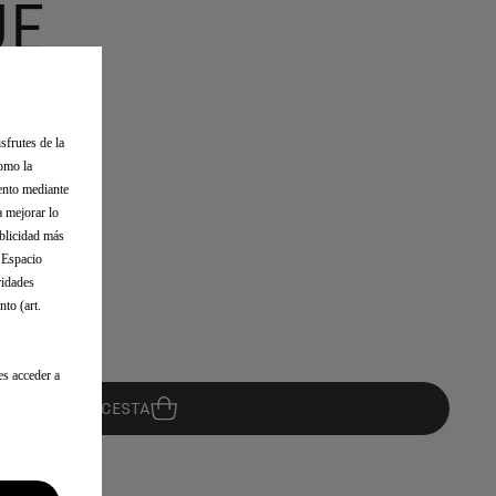
UE
sfrutes de la
como la
iento mediante
a mejorar lo
ublicidad más
l Espacio
ridades
to (art.
es acceder a
AÑADIR A LA CESTA
08