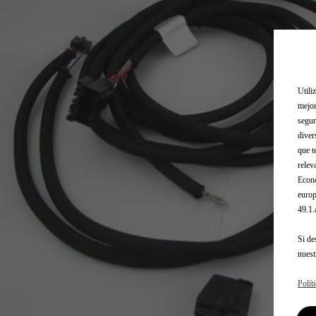
Utili
mejor
segur
diver
que t
relev
Econó
europ
49.1
Si de
nues
Polít