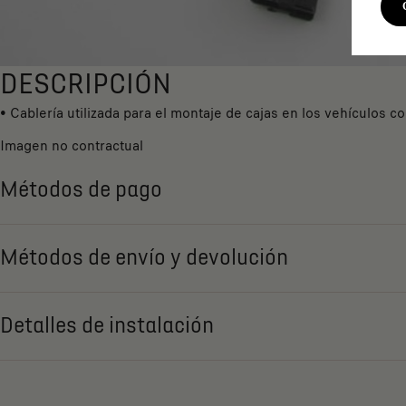
DESCRIPCIÓN
• Cablería utilizada para el montaje de cajas en los vehículos c
Imagen no contractual
Métodos de pago
Métodos de envío y devolución
Detalles de instalación