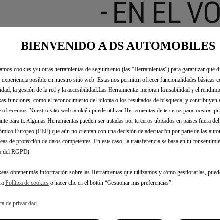
- EN EL 
241,07 €
BIENVENIDO A DS AUTOMOBILES
IVA/UNIDAD
P
zamos cookies y/u otras herramientas de seguimiento (las “Herramientas”) para garantizar que di
r
-
+
 experiencia posible en nuestro sitio web. Estas nos permiten ofrecer funcionalidades básicas 
i
idad, la gestión de la red y la accesibilidad.Las Herramientas mejoran la usabilidad y el rendim
Q
c
sas funciones, como el reconocimiento del idioma o los resultados de búsqueda, y contribuyen 
u
e
e ofrecemos. Nuestro sitio web también puede utilizar Herramientas de terceros para mostrar p
a
i
ante para ti. Algunas Herramientas pueden ser tratadas por terceros ubicados en países fuera de
n
s
mico Europeo (EEE) que aún no cuentan con una decisión de adecuación por parte de las auto
t
2
eas de protección de datos competentes. En este caso, la transferencia se basa en tu consentimien
i
.a del RGPD).
4
t
1
seas obtener más información sobre las Herramientas que utilizamos y cómo gestionarlas, pued
y
,
tra
Política de cookies
o hacer clic en el botón “Gestionar mis preferencias”.
u
0
p
7
ica de privacidad
d
€
Fecha de entrega estimada
13/