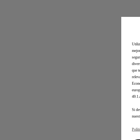
Utili
mejor
segur
diver
que t
relev
Econó
europ
49.1
Si de
nues
Polít