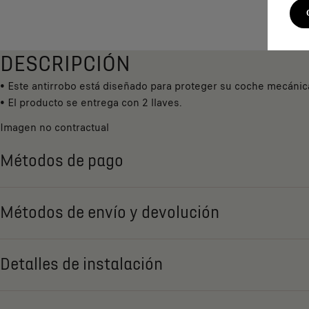
DESCRIPCIÓN
• Este antirrobo está diseñado para proteger su coche mecánic
• El producto se entrega con 2 llaves.
Imagen no contractual
Métodos de pago
Métodos de envío y devolución
Detalles de instalación