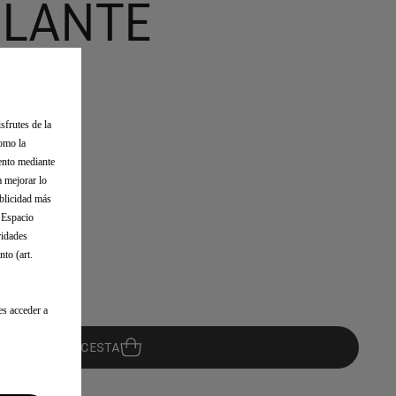
VOLANTE
sfrutes de la
como la
iento mediante
a mejorar lo
ublicidad más
l Espacio
ridades
to (art.
es acceder a
AÑADIR A LA CESTA
08