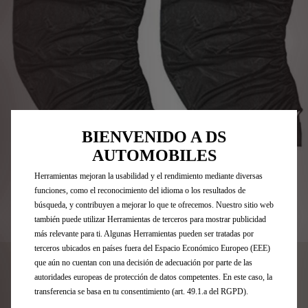
Utilizamos cookies y/u otras herramientas de seguimiento (las
“Herramientas”) para garantizar que disfrutes de la mejor experiencia
BIENVENIDO A DS
posible en nuestro sitio web. Estas nos permiten ofrecer funcionalidades
AUTOMOBILES
básicas como la seguridad, la gestión de la red y la accesibilidad.Las
Herramientas mejoran la usabilidad y el rendimiento mediante diversas
funciones, como el reconocimiento del idioma o los resultados de
búsqueda, y contribuyen a mejorar lo que te ofrecemos. Nuestro sitio web
también puede utilizar Herramientas de terceros para mostrar publicidad
Codigo
1675977980
más relevante para ti. Algunas Herramientas pueden ser tratadas por
CORTINILLAS DE
terceros ubicados en países fuera del Espacio Económico Europeo (EEE)
que aún no cuentan con una decisión de adecuación por parte de las
PROTECCIÓN SOLAR - TALLA
autoridades europeas de protección de datos competentes. En este caso, la
transferencia se basa en tu consentimiento (art. 49.1.a del RGPD).
M