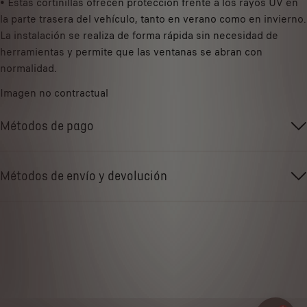
• Estas cortinillas ofrecen protección frente a los rayos UV en
/
d
la parte trasera del vehículo, tanto en verano como en invierno.
u
t
La instalación se realiza de forma rápida sin necesidad de
n
o
herramientas y permite que las ventanas se abran con
i
:
normalidad.
d
1
a
Imagen no contractual
d
Métodos de pago
Métodos de envío y devolución