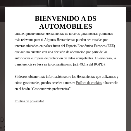
posible en nuestro sitio web. Estas nos permiten ofrecer funcionalidades
básicas como la seguridad, la gestión de la red y la accesibilidad.Las
Codigo
1607938180
Herramientas mejoran la usabilidad y el rendimiento mediante diversas
BIENVENIDO A DS
funciones, como el reconocimiento del idioma o los resultados de
PERCHA - FIJADA AL
AUTOMOBILES
búsqueda, y contribuyen a mejorar lo que te ofrecemos. Nuestro sitio web
también puede utilizar Herramientas de terceros para mostrar publicidad
REPOSACABEZAS
más relevante para ti. Algunas Herramientas pueden ser tratadas por
terceros ubicados en países fuera del Espacio Económico Europeo (EEE)
50,90 €
IVA/UNIDAD
que aún no cuentan con una decisión de adecuación por parte de las
P
autoridades europeas de protección de datos competentes. En este caso, la
r
transferencia se basa en tu consentimiento (art. 49.1.a del RGPD).
-
+
i
Q
Producto sin existencias
Si deseas obtener más información sobre las Herramientas que utilizamos y
c
cómo gestionarlas, puedes acceder a nuestra
Política de cookies
o hacer clic
u
e
AÑADIR A LA CESTA
en el botón “Gestionar mis preferencias”.
a
i
n
s
Política de privacidad
Compra ahora, paga después
t
5
i
0
t
DESCRIPCIÓN
,
y
• Sólida y estética, esta percha de metal cromado permite
9