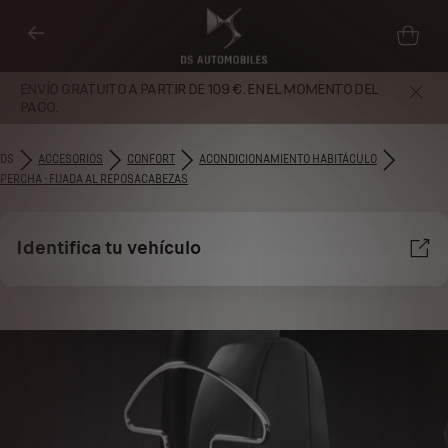
ENVÍO GRATUITO A PARTIR DE 109 €. EN EL MOMENTO DEL
PAGO.
DS
ACCESORIOS
CONFORT
ACONDICIONAMIENTO HABITÁCULO
PERCHA - FIJADA AL REPOSACABEZAS
Identifica tu vehículo
Utilizamos cookies y/u otras herramientas de seguimiento (las
“Herramientas”) para garantizar que disfrutes de la mejor experiencia