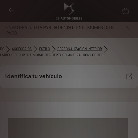
ENVÍO GRATUITO A PARTIR DE 109 €. EN EL MOMENTO DEL
PAGO.
DS
ACCESORIOS
ESTILO
PERSONALIZACIÓN INTERIOR
EMBELLECEDOR DE UMBRAL DE PUERTA DELANTERA - CON LOGO DS
Identifica tu vehículo
Utilizamos cookies y/u otras herramientas de seguimiento (las
“Herramientas”) para garantizar que disfrutes de la mejor experiencia