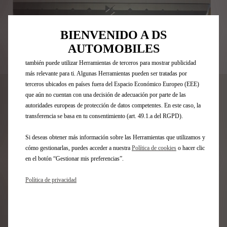
posible en nuestro sitio web. Estas nos permiten ofrecer funcionalidades
básicas como la seguridad, la gestión de la red y la accesibilidad.Las
Herramientas mejoran la usabilidad y el rendimiento mediante diversas
BIENVENIDO A DS
funciones, como el reconocimiento del idioma o los resultados de
AUTOMOBILES
búsqueda, y contribuyen a mejorar lo que te ofrecemos. Nuestro sitio web
Codigo
98254266VV
también puede utilizar Herramientas de terceros para mostrar publicidad
más relevante para ti. Algunas Herramientas pueden ser tratadas por
EMBELLECEDOR DE UMBRAL
terceros ubicados en países fuera del Espacio Económico Europeo (EEE)
que aún no cuentan con una decisión de adecuación por parte de las
DE PUERTA DELANTERA - CON
autoridades europeas de protección de datos competentes. En este caso, la
LOGO DS
transferencia se basa en tu consentimiento (art. 49.1.a del RGPD).
Si deseas obtener más información sobre las Herramientas que utilizamos y
21,80 €
IVA/UNIDAD
cómo gestionarlas, puedes acceder a nuestra
Política de cookies
o hacer clic
P
en el botón “Gestionar mis preferencias”.
r
-
+
i
Política de privacidad
Q
¡Date prisa, quedan pocos artículos en stock!
c
u
e
AÑADIR A LA CESTA
a
i