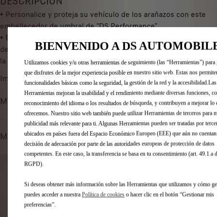
DESCRIPCIÓN
,
y
• Personalice y proteja su vehículo de los arañazos con este
7
u
embellecedor de umbral de "DS Performance".
3
p
• Este embellecedor se vende por unidades para la puerta
€
BIENVENIDO A DS AUTOMOBIL
d
delantera izquierda. Para obtener un juego completo, solicitar
I
a
la referencia derecha: 98 224 965 VV.
V
Utilizamos cookies y/u otras herramientas de seguimiento (las “Herramientas”) para 
t
A
que disfrutes de la mejor experiencia posible en nuestro sitio web. Estas nos permite
Imagen no contractual
e
/
funcionalidades básicas como la seguridad, la gestión de la red y la accesibilidad.Las
d
Herramientas mejoran la usabilidad y el rendimiento mediante diversas funciones, c
u
Métodos de pago
t
reconocimiento del idioma o los resultados de búsqueda, y contribuyen a mejorar lo 
n
ofrecemos. Nuestro sitio web también puede utilizar Herramientas de terceros para 
o
i
publicidad más relevante para ti. Algunas Herramientas pueden ser tratadas por terce
:
d
ubicados en países fuera del Espacio Económico Europeo (EEE) que aún no cuentan
Métodos de envío y devolución
1
a
decisión de adecuación por parte de las autoridades europeas de protección de datos
d
competentes. En este caso, la transferencia se basa en tu consentimiento (art. 49.1.a d
RGPD).
PRODUCTOS RELACIONADOS
Si deseas obtener más información sobre las Herramientas que utilizamos y cómo ges
Te pueden interesar estos productos relacionados
puedes acceder a nuestra
Política de cookies
o hacer clic en el botón “Gestionar mis
preferencias”.