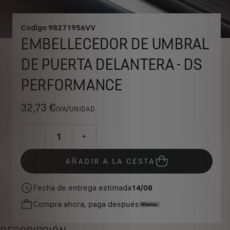
Codigo
98271956VV
EMBELLECEDOR DE UMBRAL
DE PUERTA DELANTERA - DS
PERFORMANCE
32,73 €
IVA/UNIDAD
P
r
-
+
i
Q
c
AÑADIR A LA CESTA
u
e
a
i
Fecha de entrega estimada
14/08
n
s
Compra ahora, paga después
t
3
i
2
t