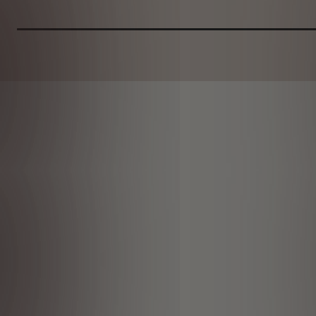
Price
is
33,01
€