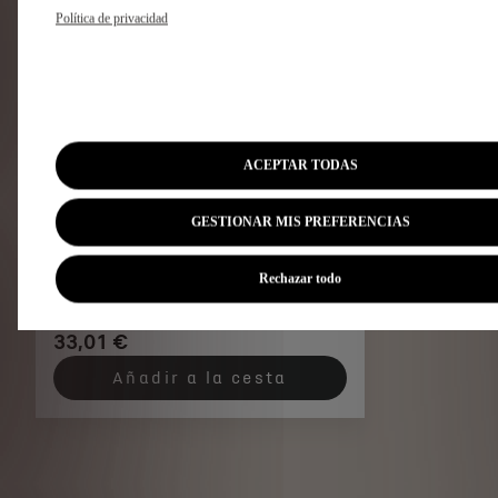
Política de privacidad
ACEPTAR TODAS
Codigo 98224965VV
GESTIONAR MIS PREFERENCIAS
Embellecedor De Umbral De
Puerta Delantera - Ds
Rechazar todo
Performance
33,01 €
Añadir a la cesta