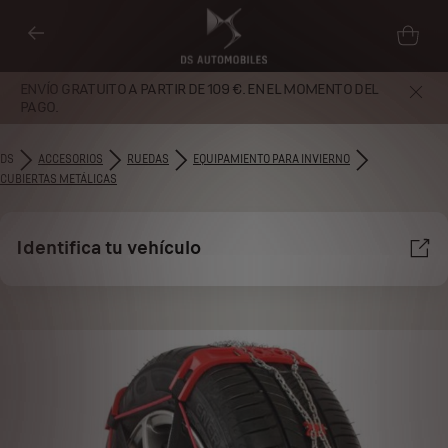
ENVÍO GRATUITO A PARTIR DE 109 €. EN EL MOMENTO DEL
PAGO.
DS
ACCESORIOS
RUEDAS
EQUIPAMIENTO PARA INVIERNO
CUBIERTAS METÁLICAS
Identifica tu vehículo