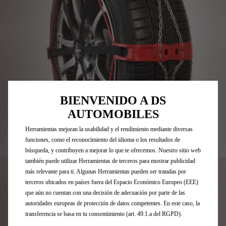
Utilizamos cookies y/u otras herramientas de seguimiento (las
“Herramientas”) para garantizar que disfrutes de la mejor experiencia
BIENVENIDO A DS
posible en nuestro sitio web. Estas nos permiten ofrecer funcionalidades
AUTOMOBILES
básicas como la seguridad, la gestión de la red y la accesibilidad.Las
Herramientas mejoran la usabilidad y el rendimiento mediante diversas
funciones, como el reconocimiento del idioma o los resultados de
Codigo
1664735880
búsqueda, y contribuyen a mejorar lo que te ofrecemos. Nuestro sitio web
CUBIERTAS METÁLICAS
también puede utilizar Herramientas de terceros para mostrar publicidad
más relevante para ti. Algunas Herramientas pueden ser tratadas por
terceros ubicados en países fuera del Espacio Económico Europeo (EEE)
209,63 €
IVA/UNIDAD
que aún no cuentan con una decisión de adecuación por parte de las
P
autoridades europeas de protección de datos competentes. En este caso, la
r
-
+
transferencia se basa en tu consentimiento (art. 49.1.a del RGPD).
i