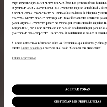
mejor experiencia posible en nuestro sitio web. Estas nos permiten ofrecer funciona
la gestión de la red y la accesibilidad.Las Herramientas mejoran la usabilidad y el r
funciones, como el reconocimiento del idioma o los resultados de búsqueda, y contri
ofrecemos. Nuestro sitio web también puede utilizar Herramientas de terceros para m
para ti. Algunas Herramientas pueden ser tratadas por terceros ubicados en países 
Europeo (EEE) que aún no cuentan con una decisión de adecuación por parte de las 
protección de datos competentes. En este caso, la transferencia se basa en tu consen
Si deseas obtener más información sobre las Herramientas que utilizamos y cómo ges
nuestra
Política de cookies
o hacer clic en el botón “Gestionar mis preferencias”.
Codigo 1607075780
Codigo 16070
Funda De Maletero
1 Funda 
Política de privacidad
Trasera
83,08 €
63,21 €
Añadir a la cesta
Añ
ACEPTAR TODAS
GESTIONAR MIS PREFERENCIAS