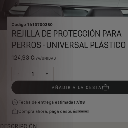
Codigo
1613700380
REJILLA DE PROTECCIÓN PARA
PERROS - UNIVERSAL PLÁSTICO
124,93 €
IVA/UNIDAD
P
r
-
+
i
Q
c
AÑADIR A LA CESTA
u
e
a
i
Fecha de entrega estimada
17/08
n
s
Compra ahora, paga después
t
1
i
2
t
DESCRIPCIÓN
4