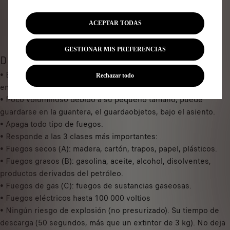
e
a
i
Fecha de entrega estimada
14/08
n
ACEPTAR TODAS
s
Compra ahora, paga después
t
1
i
0
GESTIONAR MIS PREFERENCIAS
t
DESCRIPCIÓN
8
y
• Este inhibidor está destinado a los que viajan en automóvil,
,
Rechazar todo
u
embarcaciones de recreo o caravana.
9
p
• Poco voluminoso debido a su pequeño tamaño, puede
2
d
guardarse en la guantera, el guardaobjetos, bajo el asiento.
€
a
• Apaga todo tipo de fuegos.
I
t
• Responde a las 3 clases más importantes:
V
e
• Fuegos secos (A): madera, cartón, trapos, papel, plásticos.
A
d
• Fuegos grasos (B): gasolina, aceite, alcohol, disolventes,
/
t
productos derivados del petróleo.
u
o
• Fuegos de gas (C): fuegos de sustancias gaseosas.
n
:
• Fuegos eléctricos hasta 100 000 voltios
i
1
• Ningún riesgo de explosión (no presurizado). Su tiempo de
d
descarga (50 segundos, más que un extintor de 3 kg). No deja
a