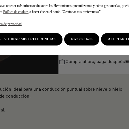
u
9
seas obtener más información sobre las Herramientas que utilizamos y cómo gestionarlas, pued
p
€
tra
Política de cookies
o hacer clic en el botón “Gestionar mis preferencias”.
d
I
a
V
ica de privacidad
t
A
e
/
GESTIONAR MIS PREFERENCIAS
Rechazar todo
ACEPTAR T
d
u
t
n
Fecha de entrega estimada
17/
o
i
Compra ahora, paga después
:
d
1
a
d
olución ideal para una conducción puntual sobre nieve o hielo.
 de conducción.
al.