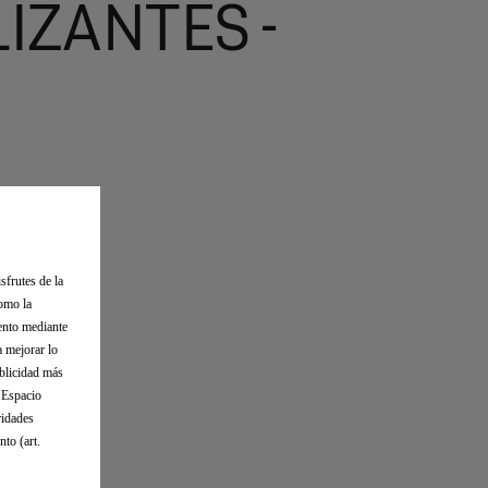
IZANTES -
sfrutes de la
como la
iento mediante
a mejorar lo
ublicidad más
l Espacio
ridades
to (art.