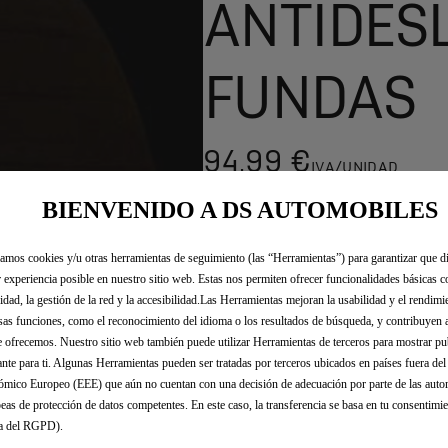
ANTIDESL
FUNDAS
94,99 €
IVA/UNIDAD
P
BIENVENIDO A DS AUTOMOBILES
r
-
+
i
Q
zamos cookies y/u otras herramientas de seguimiento (las “Herramientas”) para garantizar que di
c
 experiencia posible en nuestro sitio web. Estas nos permiten ofrecer funcionalidades básicas 
u
e
idad, la gestión de la red y la accesibilidad.Las Herramientas mejoran la usabilidad y el rendim
a
i
sas funciones, como el reconocimiento del idioma o los resultados de búsqueda, y contribuyen 
n
s
e ofrecemos. Nuestro sitio web también puede utilizar Herramientas de terceros para mostrar p
t
9
ante para ti. Algunas Herramientas pueden ser tratadas por terceros ubicados en países fuera de
i
4
mico Europeo (EEE) que aún no cuentan con una decisión de adecuación por parte de las auto
t
eas de protección de datos competentes. En este caso, la transferencia se basa en tu consentimien
,
y
.a del RGPD).
9