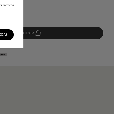
es acceder a
AÑADIR A LA CESTA
ODAS
08