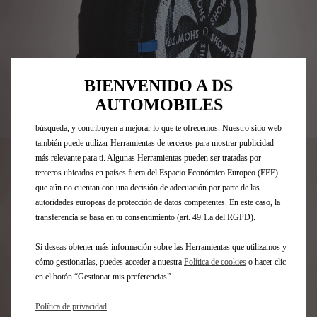
Utilizamos cookies y/u otras herramientas de seguimiento (las
“Herramientas”) para garantizar que disfrutes de la mejor experiencia
posible en nuestro sitio web. Estas nos permiten ofrecer funcionalidades
BIENVENIDO A DS
básicas como la seguridad, la gestión de la red y la accesibilidad.Las
Herramientas mejoran la usabilidad y el rendimiento mediante diversas
AUTOMOBILES
funciones, como el reconocimiento del idioma o los resultados de
Codigo
1623149480
búsqueda, y contribuyen a mejorar lo que te ofrecemos. Nuestro sitio web
JUEGO DE 2 FUNDAS
también puede utilizar Herramientas de terceros para mostrar publicidad
más relevante para ti. Algunas Herramientas pueden ser tratadas por
ANTIDESLIZANTES - FUNDAS
terceros ubicados en países fuera del Espacio Económico Europeo (EEE)
que aún no cuentan con una decisión de adecuación por parte de las
autoridades europeas de protección de datos competentes. En este caso, la
95,01 €
IVA/UNIDAD
transferencia se basa en tu consentimiento (art. 49.1.a del RGPD).
P
r
-
+
Si deseas obtener más información sobre las Herramientas que utilizamos y
i
cómo gestionarlas, puedes acceder a nuestra
Política de cookies
o hacer clic
Q
c
en el botón “Gestionar mis preferencias”.
AÑADIR A LA CESTA
u
e
a
Política de privacidad
i
Fecha de entrega estimada
17/08