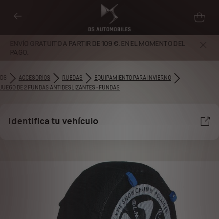
ENVÍO GRATUITO A PARTIR DE 109 €. EN EL MOMENTO DEL
PAGO.
DS
ACCESORIOS
RUEDAS
EQUIPAMIENTO PARA INVIERNO
JUEGO DE 2 FUNDAS ANTIDESLIZANTES - FUNDAS
Identifica tu vehículo