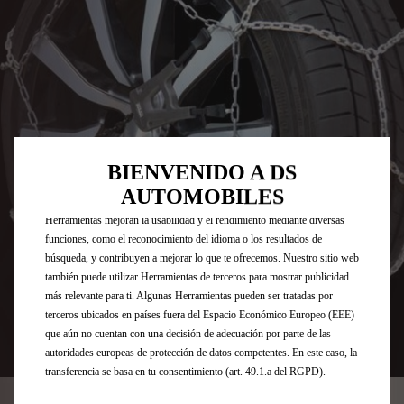
Utilizamos cookies y/u otras herramientas de seguimiento (las
“Herramientas”) para garantizar que disfrutes de la mejor experiencia
BIENVENIDO A DS
posible en nuestro sitio web. Estas nos permiten ofrecer funcionalidades
AUTOMOBILES
básicas como la seguridad, la gestión de la red y la accesibilidad.Las
Herramientas mejoran la usabilidad y el rendimiento mediante diversas
funciones, como el reconocimiento del idioma o los resultados de
búsqueda, y contribuyen a mejorar lo que te ofrecemos. Nuestro sitio web
también puede utilizar Herramientas de terceros para mostrar publicidad
más relevante para ti. Algunas Herramientas pueden ser tratadas por
terceros ubicados en países fuera del Espacio Económico Europeo (EEE)
que aún no cuentan con una decisión de adecuación por parte de las
autoridades europeas de protección de datos competentes. En este caso, la
Codigo
1664736680
transferencia se basa en tu consentimiento (art. 49.1.a del RGPD).
JUEGO DE CADENAS PARA LA