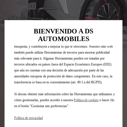
Utilizamos cookies y/u otras herramientas de seguimiento (las
“Herramientas”) para garantizar que disfrutes de la mejor experiencia
posible en nuestro sitio web. Estas nos permiten ofrecer funcionalidades
básicas como la seguridad, la gestión de la red y la accesibilidad.Las
BIENVENIDO A DS
Herramientas mejoran la usabilidad y el rendimiento mediante diversas
AUTOMOBILES
funciones, como el reconocimiento del idioma o los resultados de
búsqueda, y contribuyen a mejorar lo que te ofrecemos. Nuestro sitio web
también puede utilizar Herramientas de terceros para mostrar publicidad
Codigo
1639961780
más relevante para ti. Algunas Herramientas pueden ser tratadas por
JUEGO DE CADENAS PARA LA
terceros ubicados en países fuera del Espacio Económico Europeo (EEE)
que aún no cuentan con una decisión de adecuación por parte de las
NIEVE - MONTAJE RÁPIDO
autoridades europeas de protección de datos competentes. En este caso, la
transferencia se basa en tu consentimiento (art. 49.1.a del RGPD).
598,14 €
IVA/UNIDAD
Si deseas obtener más información sobre las Herramientas que utilizamos y
P
cómo gestionarlas, puedes acceder a nuestra
Política de cookies
o hacer clic
r
-
+
en el botón “Gestionar mis preferencias”.
i
Q
Producto sin existencias
c
Política de privacidad
u
e
AÑADIR A LA CESTA