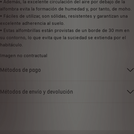
1
• Además, la excelente circulación del aire por debajo de la
a
alfombra evita la formación de humedad y, por tanto, de moho.
d
• Fáciles de utilizar, son sólidas, resistentes y garantizan una
excelente adherencia al suelo.
• Estas alfombrillas están provistas de un borde de 30 mm en
su contorno, lo que evita que la suciedad se extienda por el
habitáculo.
Imagen no contractual
Métodos de pago
Métodos de envío y devolución