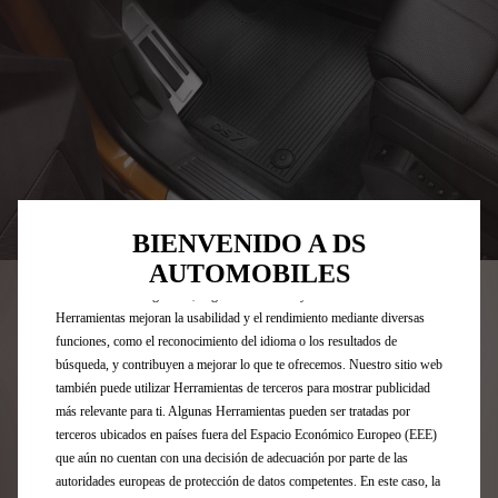
Utilizamos cookies y/u otras herramientas de seguimiento (las
Codigo
1686218480
BIENVENIDO A DS
“Herramientas”) para garantizar que disfrutes de la mejor experiencia
JUEGO DE ALFOMBRILLAS DE
AUTOMOBILES
posible en nuestro sitio web. Estas nos permiten ofrecer funcionalidades
básicas como la seguridad, la gestión de la red y la accesibilidad.Las
CAUCHO CON FORMA -
Herramientas mejoran la usabilidad y el rendimiento mediante diversas
funciones, como el reconocimiento del idioma o los resultados de
DELANTERO
búsqueda, y contribuyen a mejorar lo que te ofrecemos. Nuestro sitio web
también puede utilizar Herramientas de terceros para mostrar publicidad
58,99 €
más relevante para ti. Algunas Herramientas pueden ser tratadas por
IVA/UNIDAD
terceros ubicados en países fuera del Espacio Económico Europeo (EEE)
P
que aún no cuentan con una decisión de adecuación por parte de las
r
-
+
autoridades europeas de protección de datos competentes. En este caso, la
i