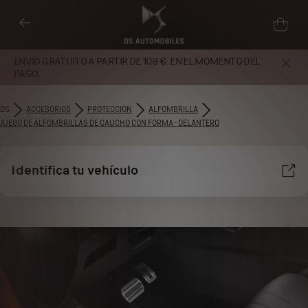
ENVÍO GRATUITO A PARTIR DE 109 €. EN EL MOMENTO DEL
PAGO.
DS
ACCESORIOS
PROTECCIÓN
ALFOMBRILLA
JUEGO DE ALFOMBRILLAS DE CAUCHO CON FORMA - DELANTERO
Identifica tu vehículo