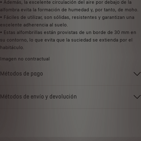
1
• Además, la excelente circulación del aire por debajo de la
a
alfombra evita la formación de humedad y, por tanto, de moho.
d
• Fáciles de utilizar, son sólidas, resistentes y garantizan una
excelente adherencia al suelo.
• Estas alfombrillas están provistas de un borde de 30 mm en
su contorno, lo que evita que la suciedad se extienda por el
habitáculo.
Imagen no contractual
Métodos de pago
Métodos de envío y devolución