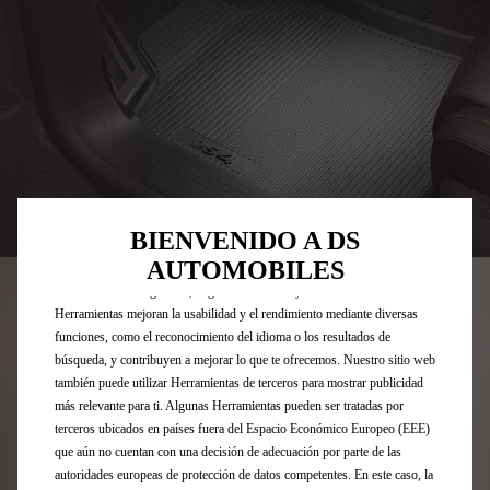
Utilizamos cookies y/u otras herramientas de seguimiento (las
Codigo
1675962480
BIENVENIDO A DS
“Herramientas”) para garantizar que disfrutes de la mejor experiencia
JUEGO DE ALFOMBRILLAS DE
AUTOMOBILES
posible en nuestro sitio web. Estas nos permiten ofrecer funcionalidades
básicas como la seguridad, la gestión de la red y la accesibilidad.Las
CAUCHO CON FORMA -
Herramientas mejoran la usabilidad y el rendimiento mediante diversas
funciones, como el reconocimiento del idioma o los resultados de
DELANTERAS Y TRASERAS
búsqueda, y contribuyen a mejorar lo que te ofrecemos. Nuestro sitio web
también puede utilizar Herramientas de terceros para mostrar publicidad
79,65 €
más relevante para ti. Algunas Herramientas pueden ser tratadas por
IVA/UNIDAD
terceros ubicados en países fuera del Espacio Económico Europeo (EEE)
P
que aún no cuentan con una decisión de adecuación por parte de las
r
-
+
autoridades europeas de protección de datos competentes. En este caso, la
i