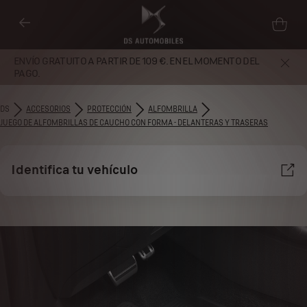
ENVÍO GRATUITO A PARTIR DE 109 €. EN EL MOMENTO DEL
PAGO.
DS
ACCESORIOS
PROTECCIÓN
ALFOMBRILLA
JUEGO DE ALFOMBRILLAS DE CAUCHO CON FORMA - DELANTERAS Y TRASERAS
Identifica tu vehículo