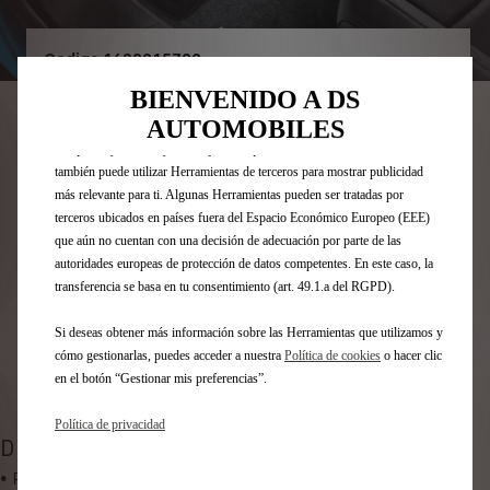
Utilizamos cookies y/u otras herramientas de seguimiento (las
“Herramientas”) para garantizar que disfrutes de la mejor experiencia
Codigo
1638015780
posible en nuestro sitio web. Estas nos permiten ofrecer funcionalidades
básicas como la seguridad, la gestión de la red y la accesibilidad.Las
JUEGO DE ALFOMBRILLAS -
BIENVENIDO A DS
Herramientas mejoran la usabilidad y el rendimiento mediante diversas
AUTOMOBILES
funciones, como el reconocimiento del idioma o los resultados de
DELANTERO
búsqueda, y contribuyen a mejorar lo que te ofrecemos. Nuestro sitio web
también puede utilizar Herramientas de terceros para mostrar publicidad
53,02 €
IVA/UNIDAD
más relevante para ti. Algunas Herramientas pueden ser tratadas por
P
terceros ubicados en países fuera del Espacio Económico Europeo (EEE)
r
que aún no cuentan con una decisión de adecuación por parte de las
-
+
autoridades europeas de protección de datos competentes. En este caso, la
i
Q
transferencia se basa en tu consentimiento (art. 49.1.a del RGPD).
c
AÑADIR A LA CESTA
u
e
Si deseas obtener más información sobre las Herramientas que utilizamos y
a
i
Fecha de entrega estimada
17/08
cómo gestionarlas, puedes acceder a nuestra
Política de cookies
o hacer clic
n
s
en el botón “Gestionar mis preferencias”.
Compra ahora, paga después
t
5
i
3
Política de privacidad
t
DESCRIPCIÓN
,
y
• Protección eficaz contra el desgaste y la suciedad, las
0