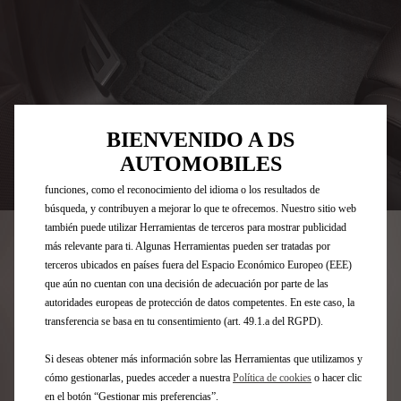
Utilizamos cookies y/u otras herramientas de seguimiento (las
“Herramientas”) para garantizar que disfrutes de la mejor experiencia
posible en nuestro sitio web. Estas nos permiten ofrecer funcionalidades
BIENVENIDO A DS
básicas como la seguridad, la gestión de la red y la accesibilidad.Las
AUTOMOBILES
Herramientas mejoran la usabilidad y el rendimiento mediante diversas
Codigo
1677089080
funciones, como el reconocimiento del idioma o los resultados de
búsqueda, y contribuyen a mejorar lo que te ofrecemos. Nuestro sitio web
JUEGO DE ALFOMBRILLAS -
también puede utilizar Herramientas de terceros para mostrar publicidad
más relevante para ti. Algunas Herramientas pueden ser tratadas por
DELANTERO
terceros ubicados en países fuera del Espacio Económico Europeo (EEE)
que aún no cuentan con una decisión de adecuación por parte de las
51,22 €
IVA/UNIDAD
autoridades europeas de protección de datos competentes. En este caso, la
P
transferencia se basa en tu consentimiento (art. 49.1.a del RGPD).
r
-
+
Si deseas obtener más información sobre las Herramientas que utilizamos y
i
Q
cómo gestionarlas, puedes acceder a nuestra
Política de cookies
o hacer clic
c
AÑADIR A LA CESTA
en el botón “Gestionar mis preferencias”.