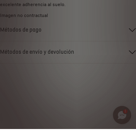
excelente adherencia al suelo.
Imagen no contractual
Métodos de pago
Métodos de envío y devolución
1