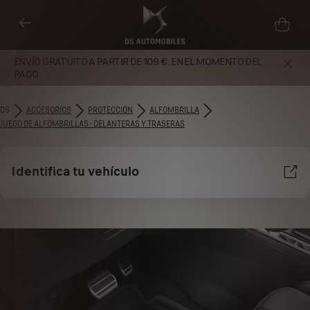
ENVÍO GRATUITO A PARTIR DE 109 €. EN EL MOMENTO DEL
PAGO.
DS
ACCESORIOS
PROTECCIÓN
ALFOMBRILLA
JUEGO DE ALFOMBRILLAS - DELANTERAS Y TRASERAS
Identifica tu vehículo