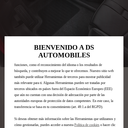
Utilizamos cookies y/u otras herramientas de seguimiento (las
“Herramientas”) para garantizar que disfrutes de la mejor experiencia
BIENVENIDO A DS
posible en nuestro sitio web. Estas nos permiten ofrecer funcionalidades
básicas como la seguridad, la gestión de la red y la accesibilidad.Las
AUTOMOBILES
Herramientas mejoran la usabilidad y el rendimiento mediante diversas
Codigo
1636475880
funciones, como el reconocimiento del idioma o los resultados de
JUEGO DE ALFOMBRILLAS -
búsqueda, y contribuyen a mejorar lo que te ofrecemos. Nuestro sitio web
también puede utilizar Herramientas de terceros para mostrar publicidad
DELANTERAS Y TRASERAS
más relevante para ti. Algunas Herramientas pueden ser tratadas por
terceros ubicados en países fuera del Espacio Económico Europeo (EEE)
79,47 €
que aún no cuentan con una decisión de adecuación por parte de las
IVA/UNIDAD
autoridades europeas de protección de datos competentes. En este caso, la
P
transferencia se basa en tu consentimiento (art. 49.1.a del RGPD).
r
-
+
i
Si deseas obtener más información sobre las Herramientas que utilizamos y
Q
Comprar al distribuidor
c
cómo gestionarlas, puedes acceder a nuestra
Política de cookies
o hacer clic