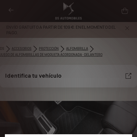
ENVÍO GRATUITO A PARTIR DE 109 €. EN EL MOMENTO DEL
PAGO.
DS
ACCESORIOS
PROTECCIÓN
ALFOMBRILLA
JUEGO DE ALFOMBRILLAS DE MOQUETA ACORDONADA - DELANTERO
Identifica tu vehículo
Utilizamos cookies y/u otras herramientas de seguimiento (las
“Herramientas”) para garantizar que disfrutes de la mejor experiencia
posible en nuestro sitio web. Estas nos permiten ofrecer funcionalidades
básicas como la seguridad, la gestión de la red y la accesibilidad.Las