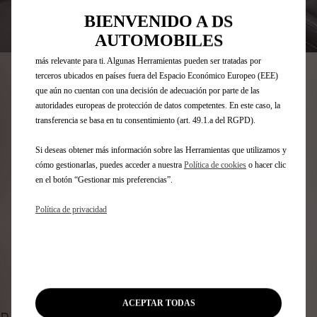
Herramientas mejoran la usabilidad y el rendimiento mediante diversas
funciones, como el reconocimiento del idioma o los resultados de
BIENVENIDO A DS
búsqueda, y contribuyen a mejorar lo que te ofrecemos. Nuestro sitio web
Codigo
1623837280
AUTOMOBILES
también puede utilizar Herramientas de terceros para mostrar publicidad
JUEGO DE ALFOMBRILLAS DE
más relevante para ti. Algunas Herramientas pueden ser tratadas por
terceros ubicados en países fuera del Espacio Económico Europeo (EEE)
MOQUETA ACORDONADA -
que aún no cuentan con una decisión de adecuación por parte de las
autoridades europeas de protección de datos competentes. En este caso, la
DELANTERO
transferencia se basa en tu consentimiento (art. 49.1.a del RGPD).
39,68 €
IVA/UNIDAD
Si deseas obtener más información sobre las Herramientas que utilizamos y
cómo gestionarlas, puedes acceder a nuestra
Política de cookies
o hacer clic
P
en el botón “Gestionar mis preferencias”.
r
-
+
i
Política de privacidad
Q
c
AÑADIR A LA CESTA
u
e
a
i
Fecha de entrega estimada
17/08
n
s
Compra ahora, paga después
t
3
i
9
ACEPTAR TODAS
t