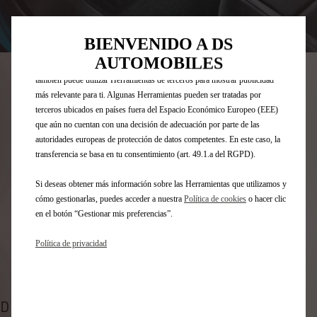
posible en nuestro sitio web. Estas nos permiten ofrecer funcionalidades
básicas como la seguridad, la gestión de la red y la accesibilidad.Las
Codigo
1638011480
Herramientas mejoran la usabilidad y el rendimiento mediante diversas
BIENVENIDO A DS
funciones, como el reconocimiento del idioma o los resultados de
JUEGO DE ALFOMBRILLAS DE
AUTOMOBILES
búsqueda, y contribuyen a mejorar lo que te ofrecemos. Nuestro sitio web
también puede utilizar Herramientas de terceros para mostrar publicidad
TERCIOPELO - DELANTERO
más relevante para ti. Algunas Herramientas pueden ser tratadas por
terceros ubicados en países fuera del Espacio Económico Europeo (EEE)
59,62 €
IVA/UNIDAD
que aún no cuentan con una decisión de adecuación por parte de las
P
autoridades europeas de protección de datos competentes. En este caso, la
r
transferencia se basa en tu consentimiento (art. 49.1.a del RGPD).
-
+
i
Q
Si deseas obtener más información sobre las Herramientas que utilizamos y
¡Date prisa, quedan pocos artículos en stock!
c
cómo gestionarlas, puedes acceder a nuestra
Política de cookies
o hacer clic
u
e
AÑADIR A LA CESTA
en el botón “Gestionar mis preferencias”.
a
i
n
s
Política de privacidad
Fecha de entrega estimada
17/08
t
5
Compra ahora, paga después
i
9
t
,
y
DESCRIPCIÓN
6