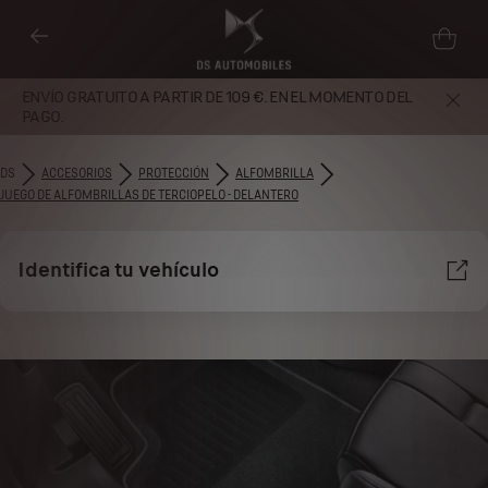
ENVÍO GRATUITO A PARTIR DE 109 €. EN EL MOMENTO DEL
PAGO.
DS
ACCESORIOS
PROTECCIÓN
ALFOMBRILLA
JUEGO DE ALFOMBRILLAS DE TERCIOPELO - DELANTERO
Identifica tu vehículo
Utilizamos cookies y/u otras herramientas de seguimiento (las
“Herramientas”) para garantizar que disfrutes de la mejor experiencia