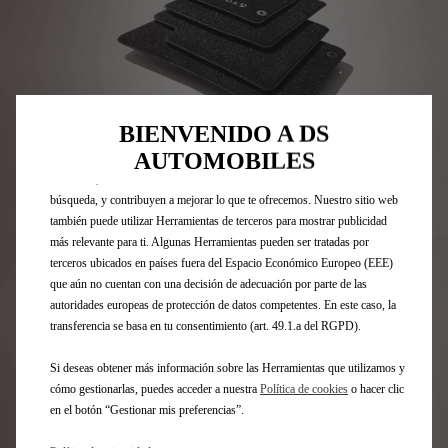
Utilizamos cookies y/u otras herramientas de seguimiento (las
“Herramientas”) para garantizar que disfrutes de la mejor experiencia
posible en nuestro sitio web. Estas nos permiten ofrecer funcionalidades
BIENVENIDO A DS
básicas como la seguridad, la gestión de la red y la accesibilidad.Las
AUTOMOBILES
Herramientas mejoran la usabilidad y el rendimiento mediante diversas
funciones, como el reconocimiento del idioma o los resultados de
búsqueda, y contribuyen a mejorar lo que te ofrecemos. Nuestro sitio web
Codigo
1672008380
también puede utilizar Herramientas de terceros para mostrar publicidad
JUEGO DE ALFOMBRILLAS DE
más relevante para ti. Algunas Herramientas pueden ser tratadas por
terceros ubicados en países fuera del Espacio Económico Europeo (EEE)
TERCIOPELO - DELANTERAS Y
que aún no cuentan con una decisión de adecuación por parte de las
autoridades europeas de protección de datos competentes. En este caso, la
TRASERAS
transferencia se basa en tu consentimiento (art. 49.1.a del RGPD).
87,85 €
Si deseas obtener más información sobre las Herramientas que utilizamos y
IVA/UNIDAD
cómo gestionarlas, puedes acceder a nuestra
Política de cookies
o hacer clic
P
en el botón “Gestionar mis preferencias”.
r
-
+
i