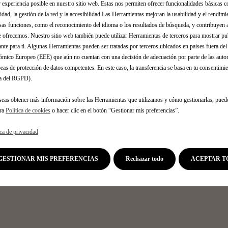
 un toque adicional de deportividad y elegancia al vehículo.
a
I
 experiencia posible en nuestro sitio web. Estas nos permiten ofrecer funcionalidades básicas 
t
idad, la gestión de la red y la accesibilidad.Las Herramientas mejoran la usabilidad y el rendim
V
e
sas funciones, como el reconocimiento del idioma o los resultados de búsqueda, y contribuyen 
A
e ofrecemos. Nuestro sitio web también puede utilizar Herramientas de terceros para mostrar p
d
/
ante para ti. Algunas Herramientas pueden ser tratadas por terceros ubicados en países fuera de
t
u
mico Europeo (EEE) que aún no cuentan con una decisión de adecuación por parte de las auto
o
n
eas de protección de datos competentes. En este caso, la transferencia se basa en tu consentimien
:
i
.a del RGPD).
1
d
seas obtener más información sobre las Herramientas que utilizamos y cómo gestionarlas, pued
a
tra
Política de cookies
o hacer clic en el botón “Gestionar mis preferencias”.
d
ica de privacidad
GESTIONAR MIS PREFERENCIAS
Rechazar todo
ACEPTAR T