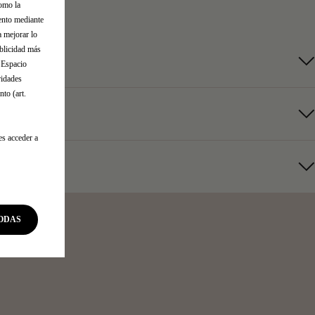
como la
iento mediante
a mejorar lo
ublicidad más
l Espacio
ridades
to (art.
es acceder a
ODAS