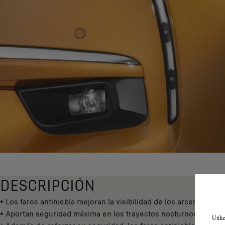
DESCRIPCIÓN
• Los faros antiniebla mejoran la visibilidad de los arcenes de l
• Aportan seguridad máxima en los trayectos nocturnos o los t
Utili