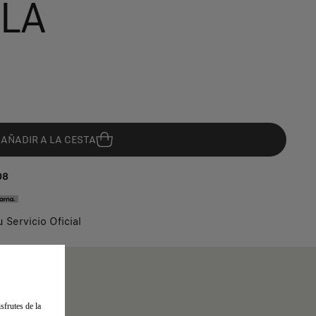
BLA
AÑADIR A LA CESTA
08
u Servicio Oficial
sfrutes de la