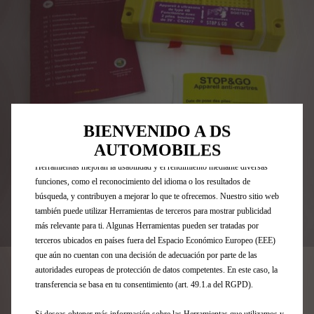
Utilizamos cookies y/u otras herramientas de seguimiento (las
“Herramientas”) para garantizar que disfrutes de la mejor experiencia
BIENVENIDO A DS
posible en nuestro sitio web. Estas nos permiten ofrecer funcionalidades
AUTOMOBILES
básicas como la seguridad, la gestión de la red y la accesibilidad.Las
Herramientas mejoran la usabilidad y el rendimiento mediante diversas
funciones, como el reconocimiento del idioma o los resultados de
búsqueda, y contribuyen a mejorar lo que te ofrecemos. Nuestro sitio web
también puede utilizar Herramientas de terceros para mostrar publicidad
más relevante para ti. Algunas Herramientas pueden ser tratadas por
Codigo
1647966880
terceros ubicados en países fuera del Espacio Económico Europeo (EEE)
MÓDULO ANTIRROEDORES
que aún no cuentan con una decisión de adecuación por parte de las
autoridades europeas de protección de datos competentes. En este caso, la
146,39 €
transferencia se basa en tu consentimiento (art. 49.1.a del RGPD).
IVA/UNIDAD
P
Si deseas obtener más información sobre las Herramientas que utilizamos y