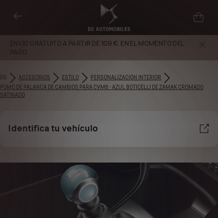
ENVÍO GRATUITO A PARTIR DE 109 €. EN EL MOMENTO DEL
PAGO.
DS
ACCESORIOS
ESTILO
PERSONALIZACIÓN INTERIOR
POMO DE PALANCA DE CAMBIOS PARA CVM6 - AZUL BOTICELLI DE ZAMAK CROMADO
SATINADO
Identifica tu vehículo
Utilizamos cookies y/u otras herramientas de seguimiento (las