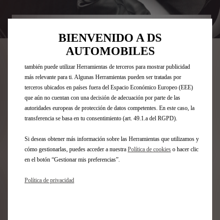
“Herramientas”) para garantizar que disfrutes de la mejor experiencia
posible en nuestro sitio web. Estas nos permiten ofrecer funcionalidades
básicas como la seguridad, la gestión de la red y la accesibilidad.Las
Codigo
2403HF
BIENVENIDO A DS
Herramientas mejoran la usabilidad y el rendimiento mediante diversas
POMO DE PALANCA DE
funciones, como el reconocimiento del idioma o los resultados de
AUTOMOBILES
búsqueda, y contribuyen a mejorar lo que te ofrecemos. Nuestro sitio web
CAMBIOS PARA CVM6 - AZUL
también puede utilizar Herramientas de terceros para mostrar publicidad
más relevante para ti. Algunas Herramientas pueden ser tratadas por
BOTICELLI DE ZAMAK
terceros ubicados en países fuera del Espacio Económico Europeo (EEE)
que aún no cuentan con una decisión de adecuación por parte de las
CROMADO SATINADO
autoridades europeas de protección de datos competentes. En este caso, la
transferencia se basa en tu consentimiento (art. 49.1.a del RGPD).
73,51 €
IVA/UNIDAD
P
Si deseas obtener más información sobre las Herramientas que utilizamos y
r
cómo gestionarlas, puedes acceder a nuestra
Política de cookies
o hacer clic
-
+
en el botón “Gestionar mis preferencias”.
i
Q
¡Date prisa, quedan pocos artículos en stock!
c
Política de privacidad
u
e
AÑADIR A LA CESTA
a
i
n
s
Fecha de entrega estimada
17/08
t