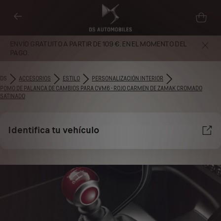
ENVÍO GRATUITO A PARTIR DE 109 €. EN EL MOMENTO DEL
PAGO.
DS
ACCESORIOS
ESTILO
PERSONALIZACIÓN INTERIOR
POMO DE PALANCA DE CAMBIOS PARA CVM6 - ROJO CARMEN DE ZAMAK CROMADO
SATINADO
Identifica tu vehículo
Utilizamos cookies y/u otras herramientas de seguimiento (las