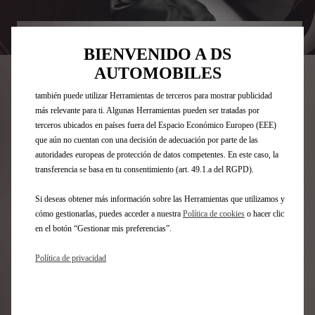
“Herramientas”) para garantizar que disfrutes de la mejor experiencia
posible en nuestro sitio web. Estas nos permiten ofrecer funcionalidades
básicas como la seguridad, la gestión de la red y la accesibilidad.Las
Codigo
2403HE
BIENVENIDO A DS
Herramientas mejoran la usabilidad y el rendimiento mediante diversas
POMO DE PALANCA DE
funciones, como el reconocimiento del idioma o los resultados de
AUTOMOBILES
búsqueda, y contribuyen a mejorar lo que te ofrecemos. Nuestro sitio web
CAMBIOS PARA CVM6 - ROJO
también puede utilizar Herramientas de terceros para mostrar publicidad
más relevante para ti. Algunas Herramientas pueden ser tratadas por
CARMEN DE ZAMAK
terceros ubicados en países fuera del Espacio Económico Europeo (EEE)
que aún no cuentan con una decisión de adecuación por parte de las
CROMADO SATINADO
autoridades europeas de protección de datos competentes. En este caso, la
transferencia se basa en tu consentimiento (art. 49.1.a del RGPD).
148,49 €
IVA/UNIDAD
P
Si deseas obtener más información sobre las Herramientas que utilizamos y
r
cómo gestionarlas, puedes acceder a nuestra
Política de cookies
o hacer clic
-
+
en el botón “Gestionar mis preferencias”.
i
Q
¡Date prisa, quedan pocos artículos en stock!
c
Política de privacidad
u
e
AÑADIR A LA CESTA
a
i
n
s
Fecha de entrega estimada
13/08
t