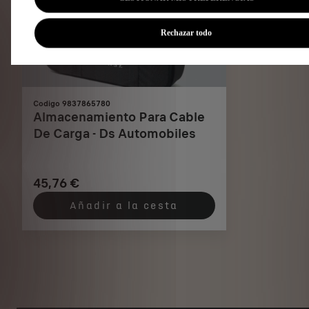
Rechazar todo
Codigo 9837865780
Almacenamiento Para Cable
De Carga - Ds Automobiles
45,76 €
Añadir a la cesta
Price