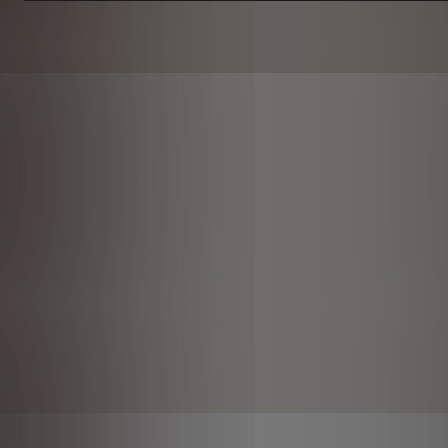
is
45,76
€