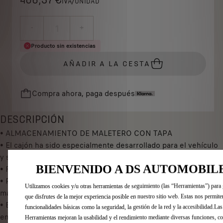
406,37 €
IVA/UNIDAD
P
r
-
+
i
Q
Producto sin existencias
c
u
e
AÑADIR A LA CESTA
a
i
n
s
Compra ahora, paga después
t
4
i
0
t
DESCRIPCIÓN
6
y
• ALMACENAMIENTO DE MALETERO CON TAPA
,
u
• El cajón ha sido especialmente desarrollado para el vehículo
3
p
y se ajusta completamente a la forma del maletero.
7
d
BIENVENIDO A DS AUTOMOBIL
• Fácil de instalar y retirar.
€
a
• Piso recubierto de moqueta en armonía con el interior del
I
Utilizamos cookies y/u otras herramientas de seguimiento (las “Herramientas”) para 
t
maletero.
V
que disfrutes de la mejor experiencia posible en nuestro sitio web. Estas nos permite
e
• Este piso es desmontable; articulado y está equipado con una
A
funcionalidades básicas como la seguridad, la gestión de la red y la accesibilidad.Las
d
empuñadura para facilitar el acceso al contenido.
/
Herramientas mejoran la usabilidad y el rendimiento mediante diversas funciones, c