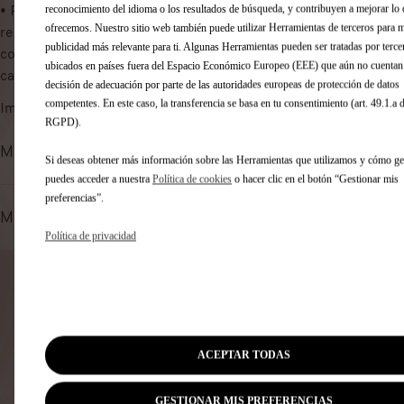
t
• Posee 2 compartimentos diseñados para alojar 2 cables de
u
reconocimiento del idioma o los resultados de búsqueda, y contribuyen a mejorar lo 
o
ofrecemos. Nuestro sitio web también puede utilizar Herramientas de terceros para 
recarga u objetos de valor lejos de miradas indiscretas; con
n
:
publicidad más relevante para ti. Algunas Herramientas pueden ser tratadas por terce
compartimento para triángulo de señalización y compresor en
i
ubicados en países fuera del Espacio Económico Europeo (EEE) que aún no cuentan
1
caso de pinchazo
d
decisión de adecuación por parte de las autoridades europeas de protección de datos
a
competentes. En este caso, la transferencia se basa en tu consentimiento (art. 49.1.a d
Imagen no contractual
d
RGPD).
Métodos de pago
Si deseas obtener más información sobre las Herramientas que utilizamos y cómo ges
puedes acceder a nuestra
Política de cookies
o hacer clic en el botón “Gestionar mis
preferencias”.
Métodos de envío y devolución
Política de privacidad
PRODUCTOS RELACIONADOS
Te pueden interesar estos productos relacionados
ACEPTAR TODAS
GESTIONAR MIS PREFERENCIAS