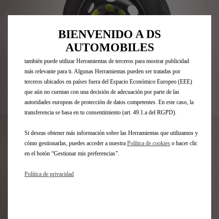
posible en nuestro sitio web. Estas nos permiten ofrecer funcionalidades
básicas como la seguridad, la gestión de la red y la accesibilidad.Las
Herramientas mejoran la usabilidad y el rendimiento mediante diversas
BIENVENIDO A DS
funciones, como el reconocimiento del idioma o los resultados de
AUTOMOBILES
búsqueda, y contribuyen a mejorar lo que te ofrecemos. Nuestro sitio web
también puede utilizar Herramientas de terceros para mostrar publicidad
más relevante para ti. Algunas Herramientas pueden ser tratadas por
terceros ubicados en países fuera del Espacio Económico Europeo (EEE)
que aún no cuentan con una decisión de adecuación por parte de las
autoridades europeas de protección de datos competentes. En este caso, la
Codigo
9809684780
transferencia se basa en tu consentimiento (art. 49.1.a del RGPD).
RUEDA TIPO GALLETA
Si deseas obtener más información sobre las Herramientas que utilizamos y
17&QUOT;
cómo gestionarlas, puedes acceder a nuestra
Política de cookies
o hacer clic
en el botón “Gestionar mis preferencias”.
188,76 €
IVA/UNIDAD
P
Política de privacidad
r
-
+
i
Q
c
AÑADIR A LA CESTA