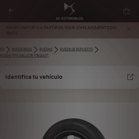
ENVÍO GRATUITO A PARTIR DE 109 €. EN EL MOMENTO DEL
PAGO.
DS
ACCESORIOS
RUEDAS
RUEDA DE REPUESTO
RUEDA TIPO GALLETA 17&QUOT;
Identifica tu vehículo
Utilizamos cookies y/u otras herramientas de seguimiento (las
“Herramientas”) para garantizar que disfrutes de la mejor experiencia