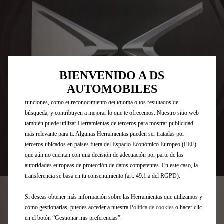
Utilizamos cookies y/u otras herramientas de seguimiento (las
“Herramientas”) para garantizar que disfrutes de la mejor experiencia
posible en nuestro sitio web. Estas nos permiten ofrecer funcionalidades
BIENVENIDO A DS
básicas como la seguridad, la gestión de la red y la accesibilidad.Las
AUTOMOBILES
Herramientas mejoran la usabilidad y el rendimiento mediante diversas
funciones, como el reconocimiento del idioma o los resultados de
búsqueda, y contribuyen a mejorar lo que te ofrecemos. Nuestro sitio web
también puede utilizar Herramientas de terceros para mostrar publicidad
más relevante para ti. Algunas Herramientas pueden ser tratadas por
terceros ubicados en países fuera del Espacio Económico Europeo (EEE)
que aún no cuentan con una decisión de adecuación por parte de las
Codigo
6504766780
autoridades europeas de protección de datos competentes. En este caso, la
transferencia se basa en tu consentimiento (art. 49.1.a del RGPD).
KIT DE 4 TAPONES PARA
RUEDAS DE ALUMINIO DS -
Si deseas obtener más información sobre las Herramientas que utilizamos y
cómo gestionarlas, puedes acceder a nuestra
Política de cookies
o hacer clic
NEGRO
en el botón “Gestionar mis preferencias”.