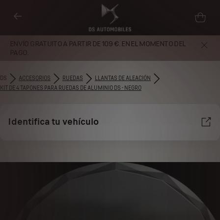
ENVÍO GRATUITO A PARTIR DE 109 €. EN EL MOMENTO DEL
PAGO.
DS
ACCESORIOS
RUEDAS
LLANTAS DE ALEACIÓN
KIT DE 4 TAPONES PARA RUEDAS DE ALUMINIO DS - NEGRO
Identifica tu vehículo